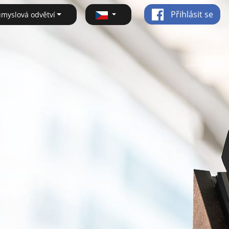
Přihlásit se
ůmyslová odvětví