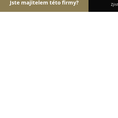
Jste majitelem této firmy?
Zjis
Orlové Zábavy
Hudební Kluby, Bary, Cyklo Bary -
Golfcentrum Liberec
8.4
(230)
Liberec, Masarykova 1320
Zobrazit telefonní číslo