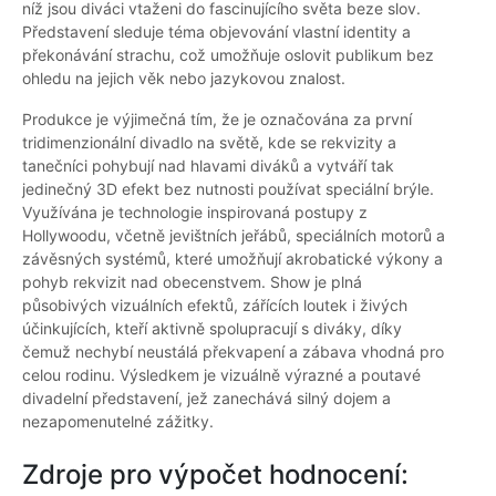
níž jsou diváci vtaženi do fascinujícího světa beze slov.
Představení sleduje téma objevování vlastní identity a
překonávání strachu, což umožňuje oslovit publikum bez
ohledu na jejich věk nebo jazykovou znalost.
Produkce je výjimečná tím, že je označována za první
tridimenzionální divadlo na světě, kde se rekvizity a
tanečníci pohybují nad hlavami diváků a vytváří tak
jedinečný 3D efekt bez nutnosti používat speciální brýle.
Využívána je technologie inspirovaná postupy z
Hollywoodu, včetně jevištních jeřábů, speciálních motorů a
závěsných systémů, které umožňují akrobatické výkony a
pohyb rekvizit nad obecenstvem. Show je plná
působivých vizuálních efektů, zářících loutek i živých
účinkujících, kteří aktivně spolupracují s diváky, díky
čemuž nechybí neustálá překvapení a zábava vhodná pro
celou rodinu. Výsledkem je vizuálně výrazné a poutavé
divadelní představení, jež zanechává silný dojem a
nezapomenutelné zážitky.
Zdroje pro výpočet hodnocení: