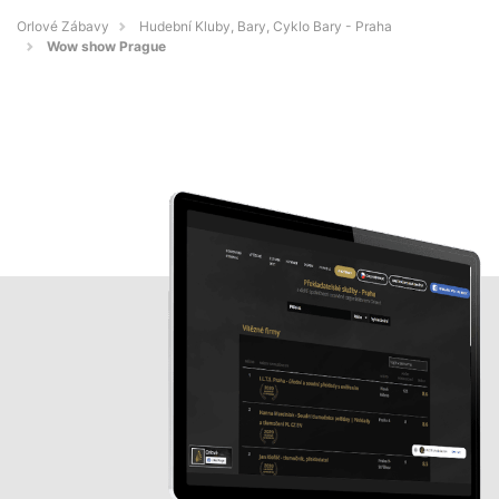
Orlové Zábavy
Hudební Kluby, Bary, Cyklo Bary - Praha
Wow show Prague