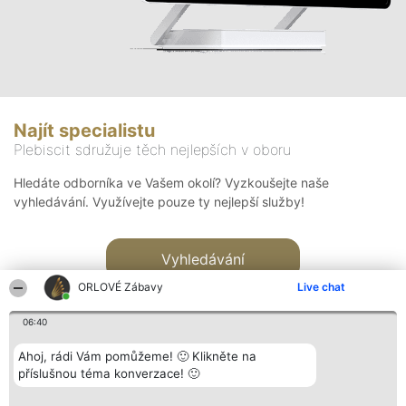
Najít specialistu
Plebiscit sdružuje těch nejlepších v oboru
Hledáte odborníka ve Vašem okolí? Vyzkoušejte naše
vyhledávání. Využívejte pouze ty nejlepší služby!
Vyhledávání
ORLOVÉ Zábavy
Live chat
06:40
Ahoj, rádi Vám pomůžeme! 🙂 Klikněte na
příslušnou téma konverzace! 🙂
Organizátor hlasování
Plebiscyt
Kontakt
Bright Side Solutions sp. z o.
Vítězové
Kontakt