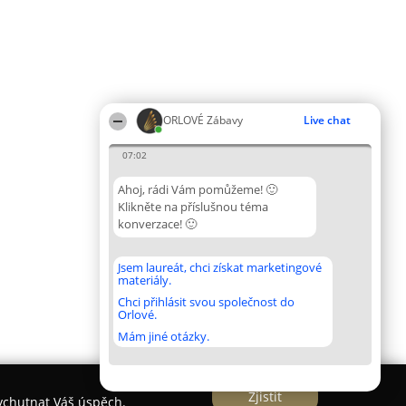
ORLOVÉ Zábavy
Live chat
07:02
Ahoj, rádi Vám pomůžeme! 🙂
Klikněte na příslušnou téma
konverzace! 🙂
Jsem laureát, chci získat marketingové
materiály.
Chci přihlásit svou společnost do
Orlové.
Mám jiné otázky.
Zjistit
vychutnat Váš úspěch.