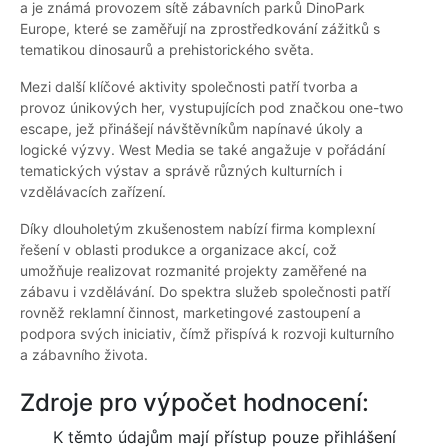
a je známá provozem sítě zábavních parků DinoPark
Europe, které se zaměřují na zprostředkování zážitků s
tematikou dinosaurů a prehistorického světa.
Mezi další klíčové aktivity společnosti patří tvorba a
provoz únikových her, vystupujících pod značkou one-two
escape, jež přinášejí návštěvníkům napínavé úkoly a
logické výzvy. West Media se také angažuje v pořádání
tematických výstav a správě různých kulturních i
vzdělávacích zařízení.
Díky dlouholetým zkušenostem nabízí firma komplexní
řešení v oblasti produkce a organizace akcí, což
umožňuje realizovat rozmanité projekty zaměřené na
zábavu i vzdělávání. Do spektra služeb společnosti patří
rovněž reklamní činnost, marketingové zastoupení a
podpora svých iniciativ, čímž přispívá k rozvoji kulturního
a zábavního života.
Zdroje pro výpočet hodnocení:
K těmto údajům mají přístup pouze přihlášení