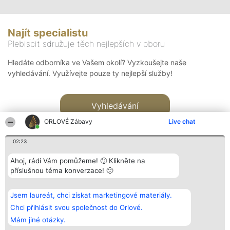
Najít specialistu
Plebiscit sdružuje těch nejlepších v oboru
Hledáte odborníka ve Vašem okolí? Vyzkoušejte naše
vyhledávání. Využívejte pouze ty nejlepší služby!
Vyhledávání
ORLOVÉ Zábavy
Live chat
02:23
Ahoj, rádi Vám pomůžeme! 🙂 Klikněte na
příslušnou téma konverzace! 🙂
Organizátor hlasování
Plebiscyt
Kontakt
Bright Side Solutions sp. z o.
Vítězové
Kontakt
Jsem laureát, chci získat marketingové materiály.
o. sp. k.
Seznam všech
ul. Ruska 22
laureátů
Chci přihlásit svou společnost do Orlové.
Wrocław 50-079
Zásady
Mám jiné otázky.
KRS 0000749100 | Regon
Pravidla
381313360 | NIP 8943132676
Zásady