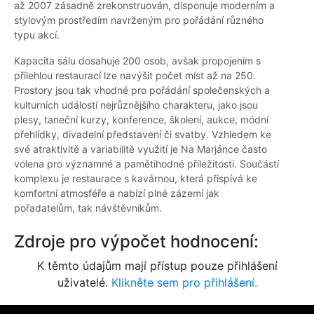
až 2007 zásadně zrekonstruován, disponuje moderním a
stylovým prostředím navrženým pro pořádání různého
typu akcí.
Kapacita sálu dosahuje 200 osob, avšak propojením s
přilehlou restaurací lze navýšit počet míst až na 250.
Prostory jsou tak vhodné pro pořádání společenských a
kulturních událostí nejrůznějšího charakteru, jako jsou
plesy, taneční kurzy, konference, školení, aukce, módní
přehlídky, divadelní představení či svatby. Vzhledem ke
své atraktivitě a variabilitě využití je Na Marjánce často
volena pro významné a pamětihodné příležitosti. Součástí
komplexu je restaurace s kavárnou, která přispívá ke
komfortní atmosféře a nabízí plné zázemí jak
pořadatelům, tak návštěvníkům.
Zdroje pro výpočet hodnocení:
K těmto údajům mají přístup pouze přihlášení
uživatelé.
Klikněte sem pro přihlášení.