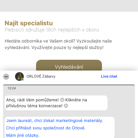
Najít specialistu
Plebiscit sdružuje těch nejlepších v oboru
Hledáte odborníka ve Vašem okolí? Vyzkoušejte naše
vyhledávání. Využívejte pouze ty nejlepší služby!
Vyhledávání
ORLOVÉ Zábavy
Live chat
12:24
Ahoj, rádi Vám pomůžeme! 🙂 Klikněte na
příslušnou téma konverzace! 🙂
Organizátor hlasování
Plebiscyt
Kontakt
Bright Side Solutions sp. z o.
Vítězové
Kontakt
Jsem laureát, chci získat marketingové materiály.
o. sp. k.
Seznam všech
ul. Ruska 22
laureátů
Chci přihlásit svou společnost do Orlové.
Wrocław 50-079
Zásady
Mám jiné otázky.
KRS 0000749100 | Regon
Pravidla