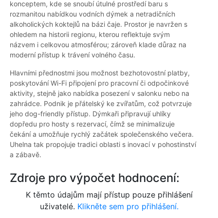
konceptem, kde se snoubí útulné prostředí baru s
rozmanitou nabídkou vodních dýmek a netradičních
alkoholických koktejlů na bázi čaje. Prostor je navržen s
ohledem na historii regionu, kterou reflektuje svým
názvem i celkovou atmosférou; zároveň klade důraz na
moderní přístup k trávení volného času.
Hlavními přednostmi jsou možnost bezhotovostní platby,
poskytování Wi-Fi připojení pro pracovní či odpočinkové
aktivity, stejně jako nabídka posezení v salonku nebo na
zahrádce. Podnik je přátelský ke zvířatům, což potvrzuje
jeho dog-friendly přístup. Dýmkaři připravují uhlíky
dopředu pro hosty s rezervací, čímž se minimalizuje
čekání a umožňuje rychlý začátek společenského večera.
Uhelna tak propojuje tradici oblasti s inovací v pohostinství
a zábavě.
Zdroje pro výpočet hodnocení:
K těmto údajům mají přístup pouze přihlášení
uživatelé.
Klikněte sem pro přihlášení.