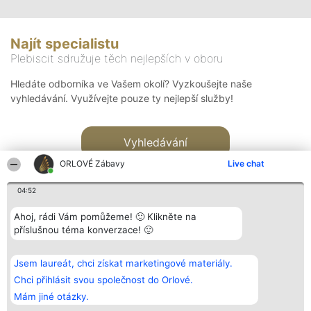
Najít specialistu
Plebiscit sdružuje těch nejlepších v oboru
Hledáte odborníka ve Vašem okolí? Vyzkoušejte naše
vyhledávání. Využívejte pouze ty nejlepší služby!
Vyhledávání
ORLOVÉ Zábavy
Live chat
04:52
Ahoj, rádi Vám pomůžeme! 🙂 Klikněte na
příslušnou téma konverzace! 🙂
Organizátor hlasování
Plebiscyt
Kontakt
Bright Side Solutions sp. z o.
Vítězové
Kontakt
Jsem laureát, chci získat marketingové materiály.
o. sp. k.
Seznam všech
ul. Ruska 22
laureátů
Chci přihlásit svou společnost do Orlové.
Wrocław 50-079
Zásady
Mám jiné otázky.
KRS 0000749100 | Regon
Pravidla
381313360 | NIP 8943132676
Zásady