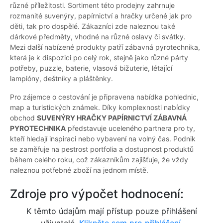
různé příležitosti. Sortiment této prodejny zahrnuje
rozmanité suvenýry, papírnictví a hračky určené jak pro
děti, tak pro dospělé. Zákazníci zde naleznou také
dárkové předměty, vhodné na různé oslavy či svátky.
Mezi další nabízené produkty patří zábavná pyrotechnika,
která je k dispozici po celý rok, stejně jako různé párty
potřeby, puzzle, baterie, vlasová bižuterie, létající
lampióny, deštníky a pláštěnky.
Pro zájemce o cestování je připravena nabídka pohlednic,
map a turistických známek. Díky komplexnosti nabídky
obchod
SUVENÝRY HRAČKY PAPÍRNICTVÍ ZÁBAVNÁ
PYROTECHNIKA
představuje uceleného partnera pro ty,
kteří hledají inspiraci nebo vybavení na volný čas. Podnik
se zaměřuje na pestrost portfolia a dostupnost produktů
během celého roku, což zákazníkům zajišťuje, že vždy
naleznou potřebné zboží na jednom místě.
Zdroje pro výpočet hodnocení:
K těmto údajům mají přístup pouze přihlášení