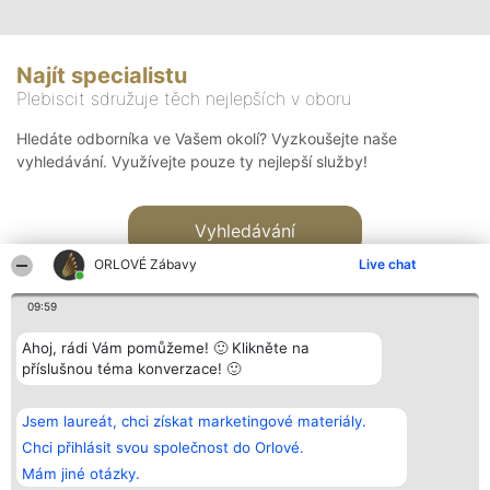
Najít specialistu
Plebiscit sdružuje těch nejlepších v oboru
Hledáte odborníka ve Vašem okolí? Vyzkoušejte naše
vyhledávání. Využívejte pouze ty nejlepší služby!
Vyhledávání
ORLOVÉ Zábavy
Live chat
09:59
Ahoj, rádi Vám pomůžeme! 🙂 Klikněte na
příslušnou téma konverzace! 🙂
Organizátor hlasování
Plebiscyt
Kontakt
Bright Side Solutions sp. z o.
Vítězové
Kontakt
Jsem laureát, chci získat marketingové materiály.
o. sp. k.
Seznam všech
ul. Ruska 22
laureátů
Chci přihlásit svou společnost do Orlové.
Wrocław 50-079
Zásady
Mám jiné otázky.
KRS 0000749100 | Regon
Pravidla
381313360 | NIP 8943132676
Zásady