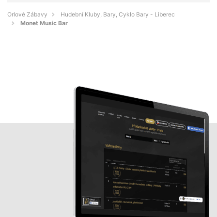
Orlové Zábavy
Hudební Kluby, Bary, Cyklo Bary - Liberec
Monet Music Bar