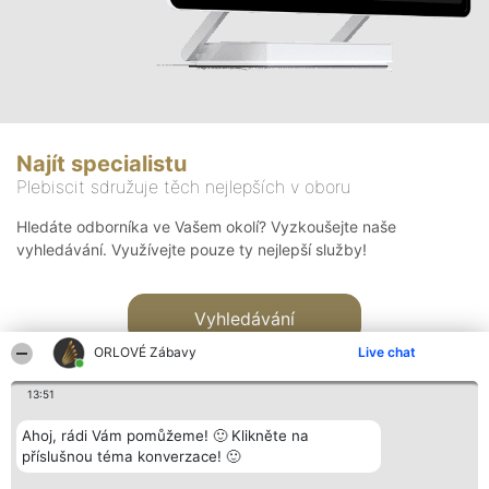
Najít specialistu
Plebiscit sdružuje těch nejlepších v oboru
Hledáte odborníka ve Vašem okolí? Vyzkoušejte naše
vyhledávání. Využívejte pouze ty nejlepší služby!
Vyhledávání
ORLOVÉ Zábavy
Live chat
13:51
Ahoj, rádi Vám pomůžeme! 🙂 Klikněte na
příslušnou téma konverzace! 🙂
Organizátor hlasování
Plebiscyt
Kontakt