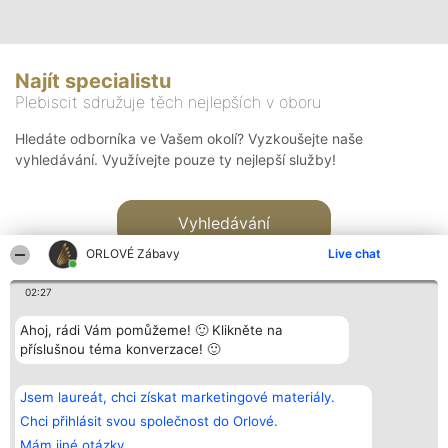
Najít specialistu
Plebiscit sdružuje těch nejlepších v oboru
Hledáte odborníka ve Vašem okolí? Vyzkoušejte naše
vyhledávání. Využívejte pouze ty nejlepší služby!
Vyhledávání
ORLOVÉ Zábavy
Live chat
02:27
Ahoj, rádi Vám pomůžeme! 🙂 Klikněte na
příslušnou téma konverzace! 🙂
Organizátor hlasování
Plebiscyt
Kontakt
Bright Side Solutions sp. z o.
Vítězové
Kontakt
Jsem laureát, chci získat marketingové materiály.
o. sp. k.
Seznam všech
ul. Ruska 22
laureátů
Chci přihlásit svou společnost do Orlové.
Wrocław 50-079
Zásady
Mám jiné otázky.
KRS 0000749100 | Regon
Pravidla