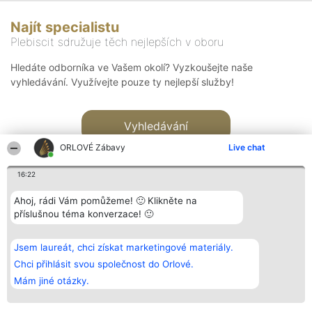
Najít specialistu
Plebiscit sdružuje těch nejlepších v oboru
Hledáte odborníka ve Vašem okolí? Vyzkoušejte naše
vyhledávání. Využívejte pouze ty nejlepší služby!
Vyhledávání
ORLOVÉ Zábavy
Live chat
16:22
Ahoj, rádi Vám pomůžeme! 🙂 Klikněte na
příslušnou téma konverzace! 🙂
Organizátor hlasování
Plebiscyt
Kontakt
Bright Side Solutions sp. z o.
Vítězové
Kontakt
Jsem laureát, chci získat marketingové materiály.
o. sp. k.
Seznam všech
ul. Ruska 22
laureátů
Chci přihlásit svou společnost do Orlové.
Wrocław 50-079
Zásady
Mám jiné otázky.
KRS 0000749100 | Regon
Pravidla
381313360 | NIP 8943132676
Zásady
ochrany
osobních údajů