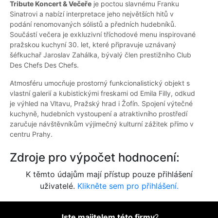
Tribute Koncert & Večeře
je poctou slavnému Franku
Sinatrovi a nabízí interpretace jeho největších hitů v
podání renomovaných sólistů a předních hudebníků.
Součástí večera je exkluzivní tříchodové menu inspirované
pražskou kuchyní 30. let, které připravuje uznávaný
šéfkuchař Jaroslav Zahálka, bývalý člen prestižního Club
Des Chefs Des Chefs.
Atmosféru umocňuje prostorný funkcionalistický objekt s
vlastní galerií a kubistickými freskami od Emila Filly, odkud
je výhled na Vltavu, Pražský hrad i Žofín. Spojení výtečné
kuchyně, hudebních vystoupení a atraktivního prostředí
zaručuje návštěvníkům výjimečný kulturní zážitek přímo v
centru Prahy.
Zdroje pro výpočet hodnocení:
K těmto údajům mají přístup pouze přihlášení
uživatelé.
Klikněte sem pro přihlášení.
Jste majitelem této firmy
?