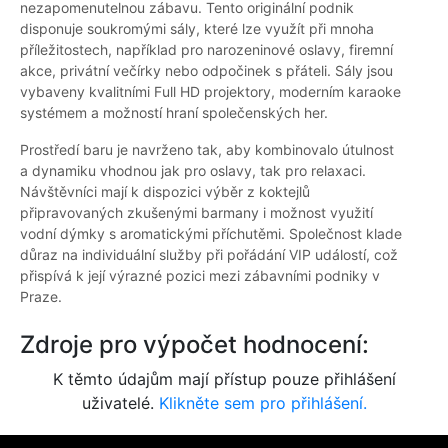
nezapomenutelnou zábavu. Tento originální podnik
disponuje soukromými sály, které lze využít při mnoha
příležitostech, například pro narozeninové oslavy, firemní
akce, privátní večírky nebo odpočinek s přáteli. Sály jsou
vybaveny kvalitními Full HD projektory, moderním karaoke
systémem a možností hraní společenských her.
Prostředí baru je navrženo tak, aby kombinovalo útulnost
a dynamiku vhodnou jak pro oslavy, tak pro relaxaci.
Návštěvníci mají k dispozici výběr z koktejlů
připravovaných zkušenými barmany i možnost využití
vodní dýmky s aromatickými příchutěmi. Společnost klade
důraz na individuální služby při pořádání VIP událostí, což
přispívá k její výrazné pozici mezi zábavními podniky v
Praze.
Zdroje pro výpočet hodnocení:
K těmto údajům mají přístup pouze přihlášení
uživatelé.
Klikněte sem pro přihlášení.