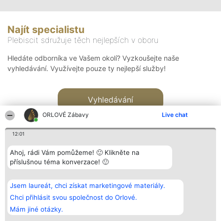
Najít specialistu
Plebiscit sdružuje těch nejlepších v oboru
Hledáte odborníka ve Vašem okolí? Vyzkoušejte naše
vyhledávání. Využívejte pouze ty nejlepší služby!
Vyhledávání
ORLOVÉ Zábavy
Live chat
12:01
Ahoj, rádi Vám pomůžeme! 🙂 Klikněte na
příslušnou téma konverzace! 🙂
Organizátor hlasování
Plebiscyt
Kontakt
Bright Side Solutions sp. z o.
Vítězové
Kontakt
Jsem laureát, chci získat marketingové materiály.
o. sp. k.
Seznam všech
ul. Ruska 22
laureátů
Chci přihlásit svou společnost do Orlové.
Wrocław 50-079
Zásady
Mám jiné otázky.
KRS 0000749100 | Regon
Pravidla
381313360 | NIP 8943132676
Zásady