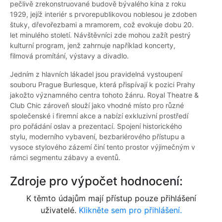
pečlivě zrekonstruované budově bývalého kina z roku
1929, jejíž interiér s prvorepublikovou noblesou je zdoben
štuky, dřevořezbami a mramorem, což evokuje dobu 20.
let minulého století. Návštěvníci zde mohou zažít pestrý
kulturní program, jenž zahrnuje například koncerty,
filmová promítání, výstavy a divadlo.
Jedním z hlavních lákadel jsou pravidelná vystoupení
souboru Prague Burlesque, která přispívají k pozici Prahy
jakožto významného centra tohoto žánru. Royal Theatre &
Club Chic zároveň slouží jako vhodné místo pro různé
společenské i firemní akce a nabízí exkluzivní prostředí
pro pořádání oslav a prezentací. Spojení historického
stylu, moderního vybavení, bezbariérového přístupu a
vysoce stylového zázemí činí tento prostor výjimečným v
rámci segmentu zábavy a eventů.
Zdroje pro výpočet hodnocení:
K těmto údajům mají přístup pouze přihlášení
uživatelé.
Klikněte sem pro přihlášení.