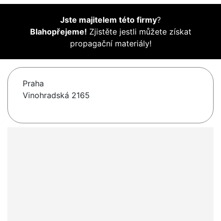
Jste majitelem této firmy
?
Blahopřejeme!
Zjistěte jestli můžete získat
propagační materiály!
Praha
Vinohradská 2165