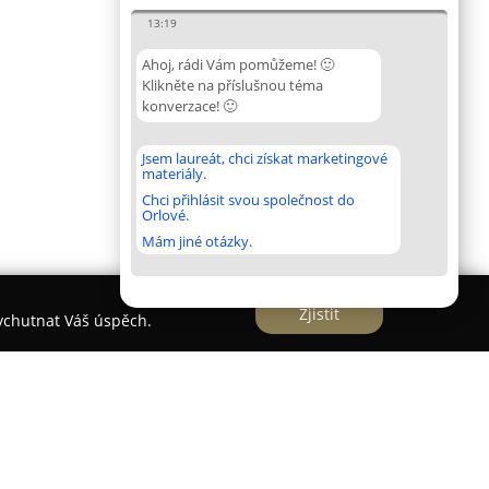
13:19
Ahoj, rádi Vám pomůžeme! 🙂
Klikněte na příslušnou téma
konverzace! 🙂
Jsem laureát, chci získat marketingové
materiály.
Chci přihlásit svou společnost do
Orlové.
Mám jiné otázky.
Zjistit
vychutnat Váš úspěch.