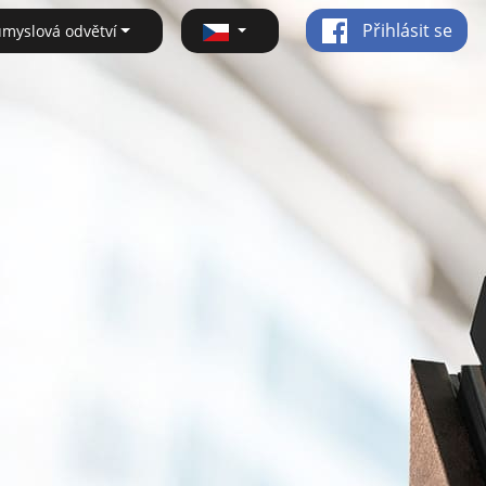
Přihlásit se
ůmyslová odvětví