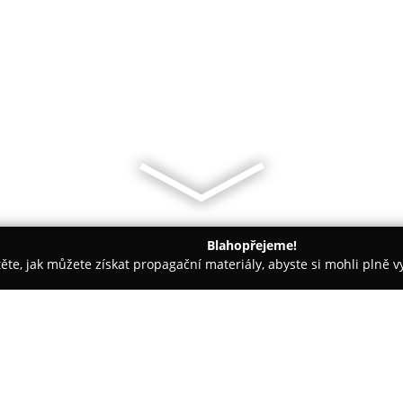
Blahopřejeme!
těte, jak můžete získat propagační materiály, abyste si mohli plně 
- Praha
Přírodní divadlo Divoká Šárka