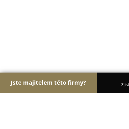
Jste majitelem této firmy?
Zjis
Orlové Zábavy
Hudební Kluby, Bary, Cyklo Bary 