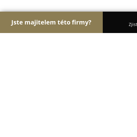
Jste majitelem této firmy?
Zjis
Orlové Zábavy
Hudební Kluby, Bary, Cyklo Bary 
Pěnkavův dvůr Takonín
9
(84)
Benešov, Takonín 2
Zobrazit telefonní číslo