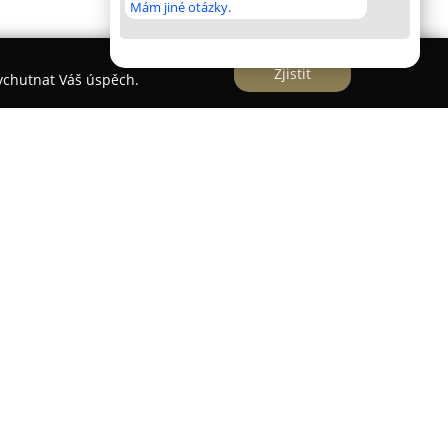
Mám jiné otázky.
Zjistit
vychutnat Váš úspěch.
enné divadlo nacházející se v Bílkovicích u
vůj jedinečný přístup k prezentaci starých
živé historie. Divadlo se odlišuje autenticitou,
vozuje prostřednictvím detailních kostýmů,
vířat, mezi nimiž nechybí ani cvičení koně. Jeho
n na zábavu, ale také na poučení, a často je
ká i jezdecká vystoupení, která jsou vhodná pro
.