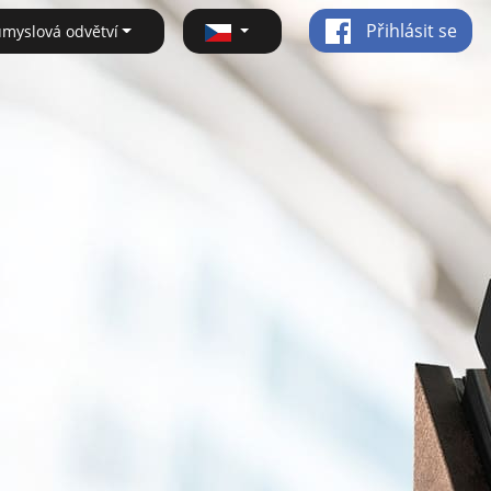
Přihlásit se
ůmyslová odvětví