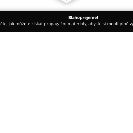
Blahopřejeme!
těte, jak můžete získat propagační materiály, abyste si mohli plně 
- Benešov
Pěnkavův dvůr Takonín
O společnosti:
Pěnkavův dvůr Takonín
je kam
Benešova, které je známé pro s
českých historických pohádek a 
kdy atmosféru minulých dob na
historických rekvizit a živých z
představení jsou zaměřena neje
doprovázejí atraktivní kejklířs
diváky všech věkových kategorií