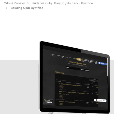
Orlové Zábavy
Hudební Kluby, Bary, Cyklo Bary - Bystřice
Bowling Club Bystřice