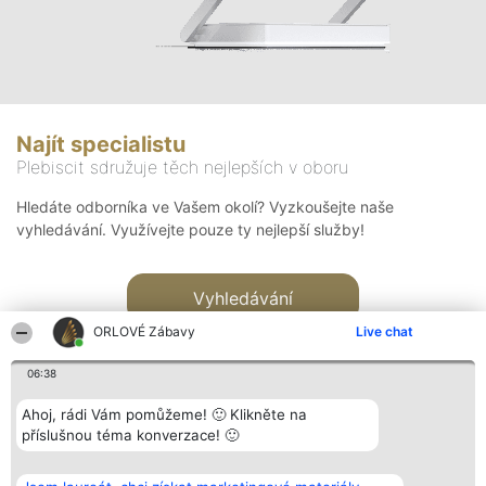
Najít specialistu
Plebiscit sdružuje těch nejlepších v oboru
Hledáte odborníka ve Vašem okolí? Vyzkoušejte naše
vyhledávání. Využívejte pouze ty nejlepší služby!
Vyhledávání
ORLOVÉ Zábavy
Live chat
06:38
Ahoj, rádi Vám pomůžeme! 🙂 Klikněte na
příslušnou téma konverzace! 🙂
Organizátor hlasování
Plebiscyt
Kontakt
Bright Side Solutions sp. z o.
Vítězové
Kontakt