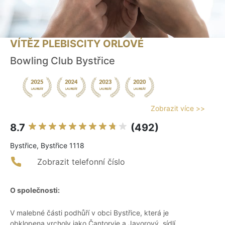
VÍTĚZ PLEBISCITY ORLOVÉ
Bowling Club Bystřice
Zobrazit více >>
8.7
(492)
Bystřice, Bystřice 1118
Zobrazit telefonní číslo
O společnosti:
V malebné části podhůří v obci Bystřice, která je
obklopena vrcholy jako Čantoryje a Javorový, sídlí