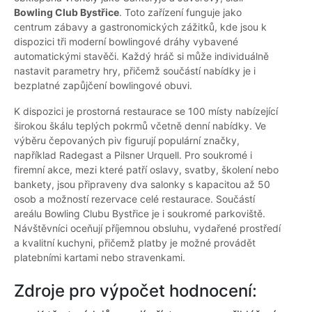
Bowling Club Bystřice
. Toto zařízení funguje jako
centrum zábavy a gastronomických zážitků, kde jsou k
dispozici tři moderní bowlingové dráhy vybavené
automatickými stavěči. Každý hráč si může individuálně
nastavit parametry hry, přičemž součástí nabídky je i
bezplatné zapůjčení bowlingové obuvi.
K dispozici je prostorná restaurace se 100 místy nabízející
širokou škálu teplých pokrmů včetně denní nabídky. Ve
výběru čepovaných piv figurují populární značky,
například Radegast a Pilsner Urquell. Pro soukromé i
firemní akce, mezi které patří oslavy, svatby, školení nebo
bankety, jsou připraveny dva salonky s kapacitou až 50
osob a možností rezervace celé restaurace. Součástí
areálu Bowling Clubu Bystřice je i soukromé parkoviště.
Návštěvníci oceňují příjemnou obsluhu, vydařené prostředí
a kvalitní kuchyni, přičemž platby je možné provádět
platebními kartami nebo stravenkami.
Zdroje pro výpočet hodnocení: