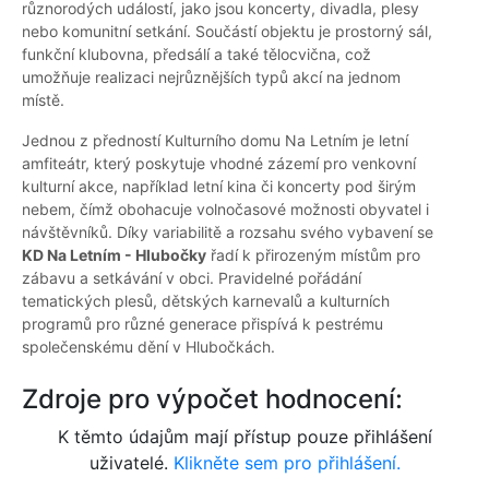
různorodých událostí, jako jsou koncerty, divadla, plesy
nebo komunitní setkání. Součástí objektu je prostorný sál,
funkční klubovna, předsálí a také tělocvična, což
umožňuje realizaci nejrůznějších typů akcí na jednom
místě.
Jednou z předností Kulturního domu Na Letním je letní
amfiteátr, který poskytuje vhodné zázemí pro venkovní
kulturní akce, například letní kina či koncerty pod širým
nebem, čímž obohacuje volnočasové možnosti obyvatel i
návštěvníků. Díky variabilitě a rozsahu svého vybavení se
KD Na Letním - Hlubočky
řadí k přirozeným místům pro
zábavu a setkávání v obci. Pravidelné pořádání
tematických plesů, dětských karnevalů a kulturních
programů pro různé generace přispívá k pestrému
společenskému dění v Hlubočkách.
Zdroje pro výpočet hodnocení:
K těmto údajům mají přístup pouze přihlášení
uživatelé.
Klikněte sem pro přihlášení.