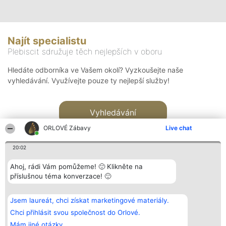
Najít specialistu
Plebiscit sdružuje těch nejlepších v oboru
Hledáte odborníka ve Vašem okolí? Vyzkoušejte naše
vyhledávání. Využívejte pouze ty nejlepší služby!
Vyhledávání
ORLOVÉ Zábavy
Live chat
20:02
Ahoj, rádi Vám pomůžeme! 🙂 Klikněte na
příslušnou téma konverzace! 🙂
Organizátor hlasování
Plebiscyt
Kontakt
Bright Side Solutions sp. z o.
Vítězové
Kontakt
Jsem laureát, chci získat marketingové materiály.
o. sp. k.
Seznam všech
ul. Ruska 22
laureátů
Chci přihlásit svou společnost do Orlové.
Wrocław 50-079
Zásady
Mám jiné otázky.
KRS 0000749100 | Regon
Pravidla