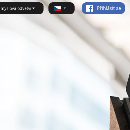
Přihlásit se
ůmyslová odvětví