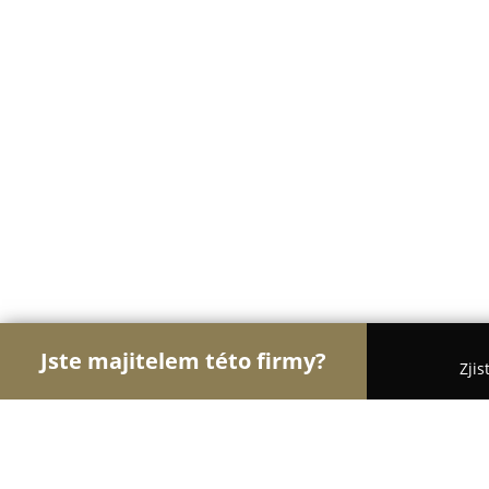
Jste majitelem této firmy?
Zjis
Orlové Zábavy
Hudební Kluby, Bary, Cyklo Bary 