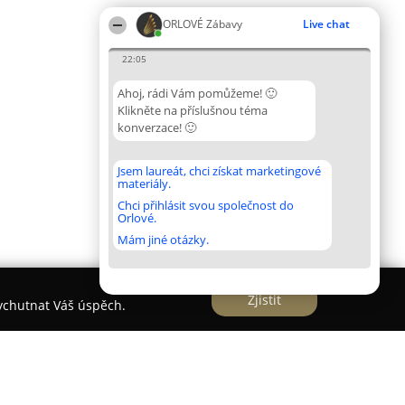
ORLOVÉ Zábavy
Live chat
22:05
Ahoj, rádi Vám pomůžeme! 🙂
Klikněte na příslušnou téma
konverzace! 🙂
Jsem laureát, chci získat marketingové
materiály.
Chci přihlásit svou společnost do
Orlové.
Mám jiné otázky.
Zjistit
vychutnat Váš úspěch.