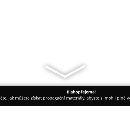
Blahopřejeme!
těte, jak můžete získat propagační materiály, abyste si mohli plně 
- Ostrava
Zábavní centrum Zuzana