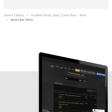
Orlové Zábavy
Hudební Kluby, Bary, Cyklo Bary - Brno
Sport Bar Oáza