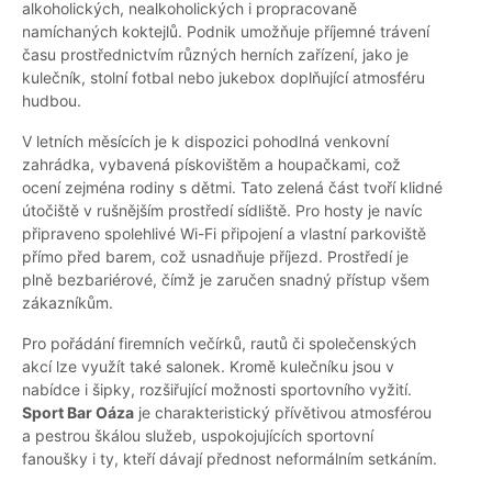
alkoholických, nealkoholických i propracovaně
namíchaných koktejlů. Podnik umožňuje příjemné trávení
času prostřednictvím různých herních zařízení, jako je
kulečník, stolní fotbal nebo jukebox doplňující atmosféru
hudbou.
V letních měsících je k dispozici pohodlná venkovní
zahrádka, vybavená pískovištěm a houpačkami, což
ocení zejména rodiny s dětmi. Tato zelená část tvoří klidné
útočiště v rušnějším prostředí sídliště. Pro hosty je navíc
připraveno spolehlivé Wi-Fi připojení a vlastní parkoviště
přímo před barem, což usnadňuje příjezd. Prostředí je
plně bezbariérové, čímž je zaručen snadný přístup všem
zákazníkům.
Pro pořádání firemních večírků, rautů či společenských
akcí lze využít také salonek. Kromě kulečníku jsou v
nabídce i šipky, rozšiřující možnosti sportovního vyžití.
Sport Bar Oáza
je charakteristický přívětivou atmosférou
a pestrou škálou služeb, uspokojujících sportovní
fanoušky i ty, kteří dávají přednost neformálním setkáním.