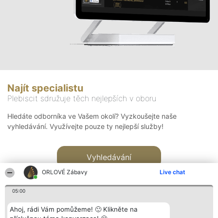
Najít specialistu
Plebiscit sdružuje těch nejlepších v oboru
Hledáte odborníka ve Vašem okolí? Vyzkoušejte naše
vyhledávání. Využívejte pouze ty nejlepší služby!
Vyhledávání
ORLOVÉ Zábavy
Live chat
05:00
Ahoj, rádi Vám pomůžeme! 🙂 Klikněte na