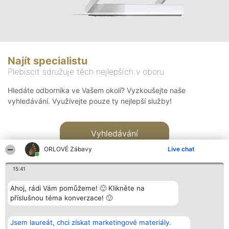
Najít specialistu
Plebiscit sdružuje těch nejlepších v oboru
Hledáte odborníka ve Vašem okolí? Vyzkoušejte naše
vyhledávání. Využívejte pouze ty nejlepší služby!
Vyhledávání
ORLOVÉ Zábavy
Live chat
15:41
Ahoj, rádi Vám pomůžeme! 🙂 Klikněte na
příslušnou téma konverzace! 🙂
Organizátor hlasování
Plebiscyt
Kontakt
Bright Side Solutions sp. z o.
Vítězové
Kontakt
Jsem laureát, chci získat marketingové materiály.
o. sp. k.
Seznam všech