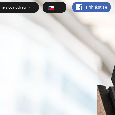
Přihlásit se
ůmyslová odvětví