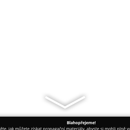
Blahopřejeme!
těte, jak můžete získat propagační materiály, abyste si mohli plně 