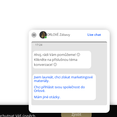
ORLOVÉ Zábavy
Live chat
17:24
Ahoj, rádi Vám pomůžeme! 🙂
Klikněte na příslušnou téma
konverzace! 🙂
Jsem laureát, chci získat marketingové
materiály.
Chci přihlásit svou společnost do
Orlové.
Mám jiné otázky.
Zjistit
vychutnat Váš úspěch.