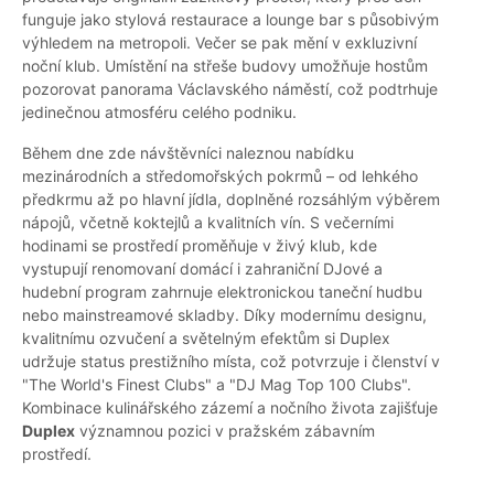
funguje jako stylová restaurace a lounge bar s působivým
výhledem na metropoli. Večer se pak mění v exkluzivní
noční klub. Umístění na střeše budovy umožňuje hostům
pozorovat panorama Václavského náměstí, což podtrhuje
jedinečnou atmosféru celého podniku.
Během dne zde návštěvníci naleznou nabídku
mezinárodních a středomořských pokrmů – od lehkého
předkrmu až po hlavní jídla, doplněné rozsáhlým výběrem
nápojů, včetně koktejlů a kvalitních vín. S večerními
hodinami se prostředí proměňuje v živý klub, kde
vystupují renomovaní domácí i zahraniční DJové a
hudební program zahrnuje elektronickou taneční hudbu
nebo mainstreamové skladby. Díky modernímu designu,
kvalitnímu ozvučení a světelným efektům si Duplex
udržuje status prestižního místa, což potvrzuje i členství v
"The World's Finest Clubs" a "DJ Mag Top 100 Clubs".
Kombinace kulinářského zázemí a nočního života zajišťuje
Duplex
významnou pozici v pražském zábavním
prostředí.