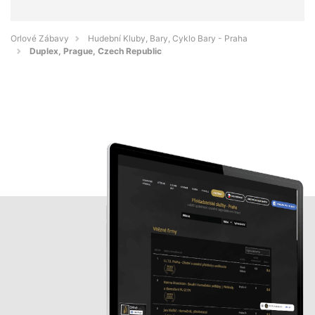
Orlové Zábavy
Hudební Kluby, Bary, Cyklo Bary - Praha
Duplex, Prague, Czech Republic