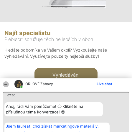
Najít specialistu
Plebiscit sdružuje těch nejlepších v oboru
Hledáte odborníka ve Vašem okolí? Vyzkoušejte naše
vyhledávání. Využívejte pouze ty nejlepší služby!
Vyhledávání
ORLOVÉ Zábavy
Live chat
02:30
Ahoj, rádi Vám pomůžeme! 🙂 Klikněte na
příslušnou téma konverzace! 🙂
Organizátor hlasování
Plebiscyt
Kontakt
Bright Side Solutions sp. z o.
Vítězové
Kontakt
Jsem laureát, chci získat marketingové materiály.
o. sp. k.
Seznam všech
ul. Ruska 22
laureátů