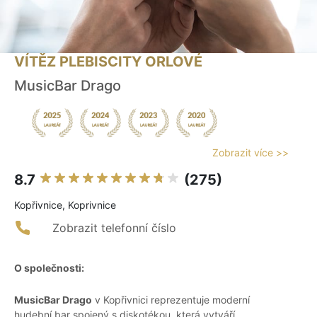
VÍTĚZ PLEBISCITY ORLOVÉ
MusicBar Drago
Zobrazit více >>
8.7
(275)
Kopřivnice, Koprivnice
Zobrazit telefonní číslo
O společnosti:
MusicBar Drago
v Kopřivnici reprezentuje moderní
hudební bar spojený s diskotékou, která vytváří