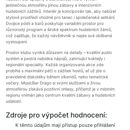
jedinečnou atmosféru plnou zábavy a intenzivních
hudebních zážitků. Interiér je koncipován tak, aby nabízel
stylové prostředí vhodné pro tanec i společenská setkání.
Dvojice pódií a barů poskytuje variabilní prostor pro
různorodý program a široké spektrum hudebních žánrů,
což zajišťuje, že každý návštěvník si najde svá oblíbená
vystoupení.
Prostor klubu vyniká důrazem na detaily – kvalitní audio
systém a pestrá nabídka nápojů, zahrnující koktejly i
regionální speciality. Každá organizovaná akce zde
probíhá s maximální péčí o zážitek hostů, ať už jde o
pravidelné diskotéky během víkendů, nebo tematické
večery. MusicBar Drago si svými službami a živou
atmosférou získává pozitivní ohlasy, přičemž je v místním
regionu vnímán jako centrum kvalitní zábavy a hudebních
událostí.
Zdroje pro výpočet hodnocení:
K těmto údajům mají přístup pouze přihlášení