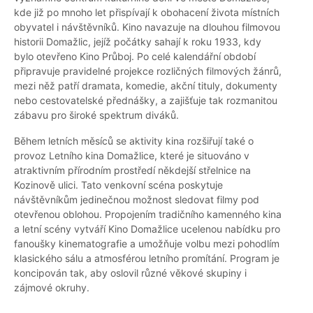
kde již po mnoho let přispívají k obohacení života místních
obyvatel i návštěvníků. Kino navazuje na dlouhou filmovou
historii Domažlic, jejíž počátky sahají k roku 1933, kdy
bylo otevřeno Kino Průboj. Po celé kalendářní období
připravuje pravidelné projekce rozličných filmových žánrů,
mezi něž patří dramata, komedie, akční tituly, dokumenty
nebo cestovatelské přednášky, a zajišťuje tak rozmanitou
zábavu pro široké spektrum diváků.
Během letních měsíců se aktivity kina rozšiřují také o
provoz Letního kina Domažlice, které je situováno v
atraktivním přírodním prostředí někdejší střelnice na
Kozinově ulici. Tato venkovní scéna poskytuje
návštěvníkům jedinečnou možnost sledovat filmy pod
otevřenou oblohou. Propojením tradičního kamenného kina
a letní scény vytváří Kino Domažlice ucelenou nabídku pro
fanoušky kinematografie a umožňuje volbu mezi pohodlím
klasického sálu a atmosférou letního promítání. Program je
koncipován tak, aby oslovil různé věkové skupiny i
zájmové okruhy.