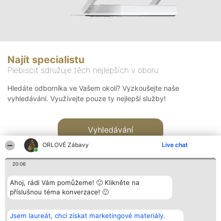
Najít specialistu
Plebiscit sdružuje těch nejlepších v oboru
Hledáte odborníka ve Vašem okolí? Vyzkoušejte naše
vyhledávání. Využívejte pouze ty nejlepší služby!
Vyhledávání
ORLOVÉ Zábavy
Live chat
20:06
Ahoj, rádi Vám pomůžeme! 🙂 Klikněte na
příslušnou téma konverzace! 🙂
Organizátor hlasování
Plebiscyt
Kontakt
Bright Side Solutions sp. z o.
Vítězové
Kontakt
Jsem laureát, chci získat marketingové materiály.
o. sp. k.
Seznam všech