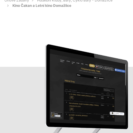
Orlové Zábavy
Hudební Kluby, Bary, Cyklo Bary - Domažlice
Kino Čakan a Letní kino Domažlice