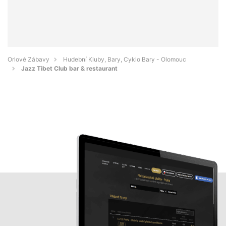
Orlové Zábavy
Hudební Kluby, Bary, Cyklo Bary - Olomouc
Jazz Tibet Club bar & restaurant