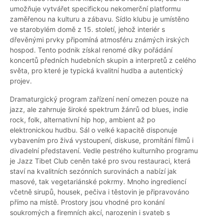
umožňuje vytvářet specifickou nekomerční platformu
zaměřenou na kulturu a zábavu. Sídlo klubu je umístěno
ve starobylém domě z 15. století, jehož interiér s
dřevěnými prvky připomíná atmosféru známých irských
hospod. Tento podnik získal renomé díky pořádání
koncertů předních hudebních skupin a interpretů z celého
světa, pro které je typická kvalitní hudba a autentický
projev.
Dramaturgický program zařízení není omezen pouze na
jazz, ale zahrnuje široké spektrum žánrů od blues, indie
rock, folk, alternativní hip hop, ambient až po
elektronickou hudbu. Sál o velké kapacitě disponuje
vybavením pro živá vystoupení, diskuse, promítání filmů i
divadelní představení. Vedle pestrého kulturního programu
je Jazz Tibet Club ceněn také pro svou restauraci, která
staví na kvalitních sezónních surovinách a nabízí jak
masové, tak vegetariánské pokrmy. Mnoho ingrediencí
včetně sirupů, housek, pečiva i těstovin je připravováno
přímo na místě. Prostory jsou vhodné pro konání
soukromých a firemních akcí, narozenin i svateb s