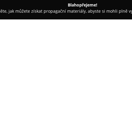
Blahopřejeme!
těte, jak můžete získat propagační materiály, abyste si mohli plně 
- Brno
Klub Alterna
O společnosti:
Klub Alterna
je v Brně známý j
nepřetržitě od začátku 90. let 2
kulturní scény ve městě. Vytvář
považován za jediný skutečně vy
Zobrazit více >>
specifickému studentskému pro
Interiér klubu je rozdělen na dv
hudební kavárna s důrazem na k
pub kvízy. Suterénní prostor A
skupiny a nabízí atmosféru vho
undergroundovým charakterem. 