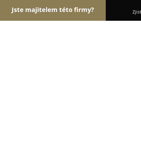
Jste majitelem této firmy?
Zjis
Orlové Zábavy
Hudební Kluby, Bary, Cyklo Bary 
Klub Alterna
8.9
(818)
Brno, Kounicova 48
Zobrazit telefonní číslo