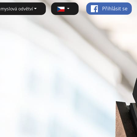
Přihlásit se
ůmyslová odvětví