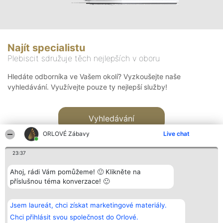
Najít specialistu
Plebiscit sdružuje těch nejlepších v oboru
Hledáte odborníka ve Vašem okolí? Vyzkoušejte naše
vyhledávání. Využívejte pouze ty nejlepší služby!
Vyhledávání
ORLOVÉ Zábavy
Live chat
23:37
Ahoj, rádi Vám pomůžeme! 🙂 Klikněte na
příslušnou téma konverzace! 🙂
Organizátor hlasování
Plebiscyt
Kontakt
Bright Side Solutions sp. z o.
Vítězové
Kontakt
Jsem laureát, chci získat marketingové materiály.
o. sp. k.
Seznam všech
ul. Ruska 22
laureátů
Chci přihlásit svou společnost do Orlové.
Wrocław 50-079
Zásady