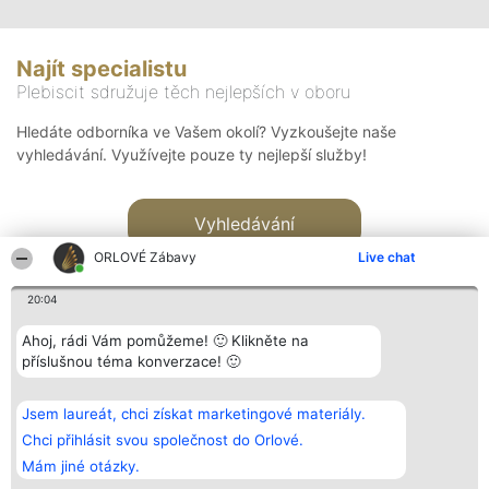
Najít specialistu
Plebiscit sdružuje těch nejlepších v oboru
Hledáte odborníka ve Vašem okolí? Vyzkoušejte naše
vyhledávání. Využívejte pouze ty nejlepší služby!
Vyhledávání
ORLOVÉ Zábavy
Live chat
20:04
Ahoj, rádi Vám pomůžeme! 🙂 Klikněte na
příslušnou téma konverzace! 🙂
Organizátor hlasování
Plebiscyt
Kontakt
Bright Side Solutions sp. z o.
Vítězové
Kontakt
Jsem laureát, chci získat marketingové materiály.
o. sp. k.
Seznam všech
ul. Ruska 22
laureátů
Chci přihlásit svou společnost do Orlové.
Wrocław 50-079
Zásady
Mám jiné otázky.
KRS 0000749100 | Regon
Pravidla
381313360 | NIP 8943132676
Zásady