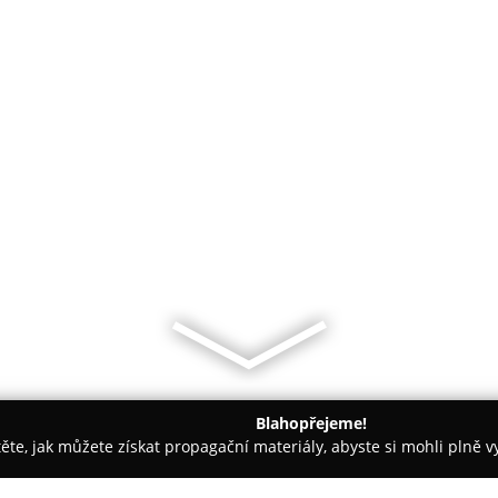
Blahopřejeme!
těte, jak můžete získat propagační materiály, abyste si mohli plně 