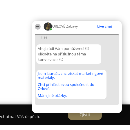
ORLOVÉ Zábavy
Live chat
11:14
Ahoj, rádi Vám pomůžeme! 🙂
Klikněte na příslušnou téma
konverzace! 🙂
Jsem laureát, chci získat marketingové
materiály.
Chci přihlásit svou společnost do
Orlové.
Mám jiné otázky.
Zjistit
vychutnat Váš úspěch.