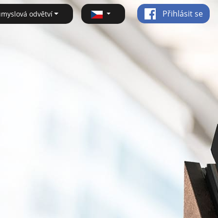
Přihlásit se
ůmyslová odvětví