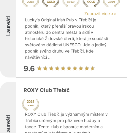
Zobrazit více >>
Laureáti
Lucky's Original Irish Pub v Třebíči je
podnik, který přenáší pravou irskou
atmosféru do centra města a sídlí v
historické Židovské čtvrti, která je součástí
světového dědictví UNESCO. Jde o jediný
podnik svého druhu ve Třebíči, kde
návštěvníci ...
9.6
ROXY Club Třebíč
ROXY Club Třebíč je významným místem v
Laureáti
Třebíči určeným pro příznivce hudby a
tance. Tento klub disponuje moderním a
prostorným interiérem a je známý