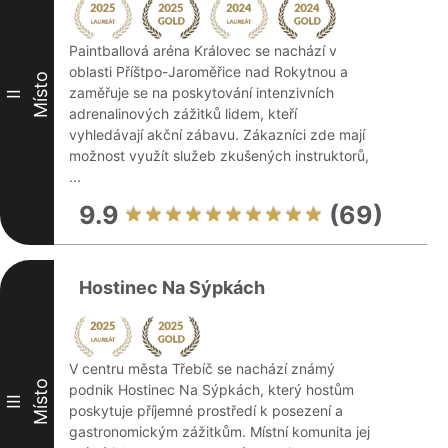
Paintballová aréna Královec se nachází v
oblasti Příštpo-Jaroměřice nad Rokytnou a
Místo
zaměřuje se na poskytování intenzivních
II
adrenalinových zážitků lidem, kteří
vyhledávají akční zábavu. Zákazníci zde mají
možnost využít služeb zkušených instruktorů,
...
9.9
(69)
Hostinec Na Sýpkách
V centru města Třebíč se nachází známý
Místo
podnik Hostinec Na Sýpkách, který hostům
III
poskytuje příjemné prostředí k posezení a
gastronomickým zážitkům. Místní komunita jej