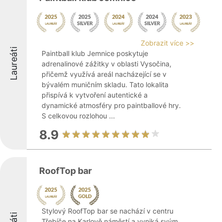
Zobrazit více >>
Laureáti
Paintball klub Jemnice poskytuje
adrenalinové zážitky v oblasti Vysočina,
přičemž využívá areál nacházející se v
bývalém muničním skladu. Tato lokalita
přispívá k vytvoření autentické a
dynamické atmosféry pro paintballové hry.
S celkovou rozlohou ...
8.9
RoofTop bar
Stylový RoofTop bar se nachází v centru
Třebíče na Karlově náměstí a vyniká svým