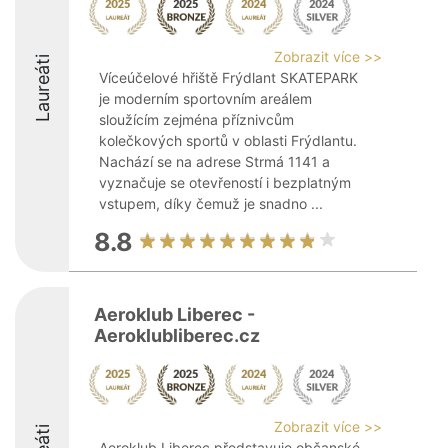
Zobrazit více >>
Laureáti
Víceúčelové hřiště Frýdlant SKATEPARK
je moderním sportovním areálem
sloužícím zejména příznivcům
kolečkových sportů v oblasti Frýdlantu.
Nachází se na adrese Strmá 1141 a
vyznačuje se otevřeností i bezplatným
vstupem, díky čemuž je snadno ...
8.8
Aeroklub Liberec -
Aeroklubliberec.cz
Zobrazit více >>
Aeroklub Liberec představuje občanské