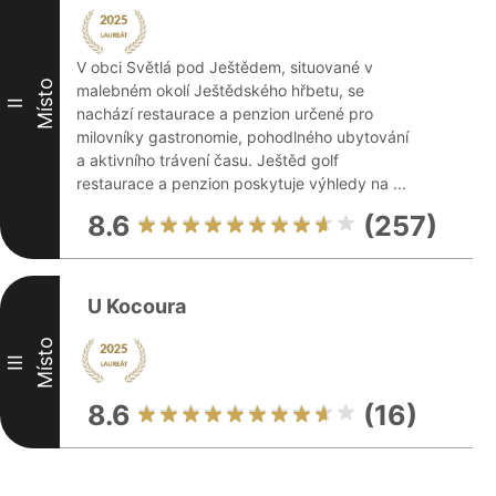
V obci Světlá pod Ještědem, situované v
Místo
malebném okolí Ještědského hřbetu, se
II
nachází restaurace a penzion určené pro
milovníky gastronomie, pohodlného ubytování
a aktivního trávení času. Ještěd golf
restaurace a penzion poskytuje výhledy na ...
8.6
(257)
U Kocoura
Místo
III
8.6
(16)