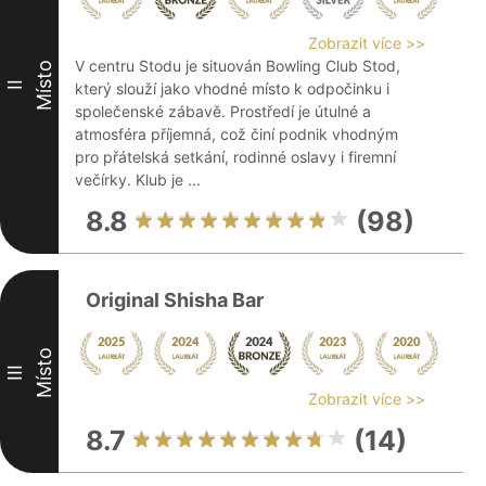
Zobrazit více >>
V centru Stodu je situován Bowling Club Stod,
Místo
II
který slouží jako vhodné místo k odpočinku i
společenské zábavě. Prostředí je útulné a
atmosféra příjemná, což činí podnik vhodným
pro přátelská setkání, rodinné oslavy i firemní
večírky. Klub je ...
8.8
(98)
Original Shisha Bar
Místo
III
Zobrazit více >>
8.7
(14)