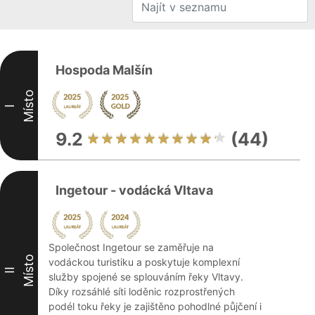
Hospoda Malšín
Místo
I
9.2
(44)
Ingetour - vodácká Vltava
Společnost Ingetour se zaměřuje na
Místo
vodáckou turistiku a poskytuje komplexní
II
služby spojené se splouváním řeky Vltavy.
Díky rozsáhlé síti loděnic rozprostřených
podél toku řeky je zajištěno pohodlné půjčení i