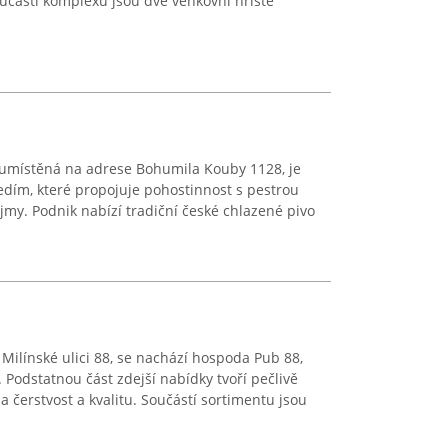
učástí komplexu jsou dvě venkovní hřiště
umístěná na adrese Bohumila Kouby 1128, je
ím, které propojuje pohostinnost s pestrou
jmy. Podnik nabízí tradiční české chlazené pivo
 Milínské ulici 88, se nachází hospoda Pub 88,
. Podstatnou část zdejší nabídky tvoří pečlivě
 čerstvost a kvalitu. Součástí sortimentu jsou