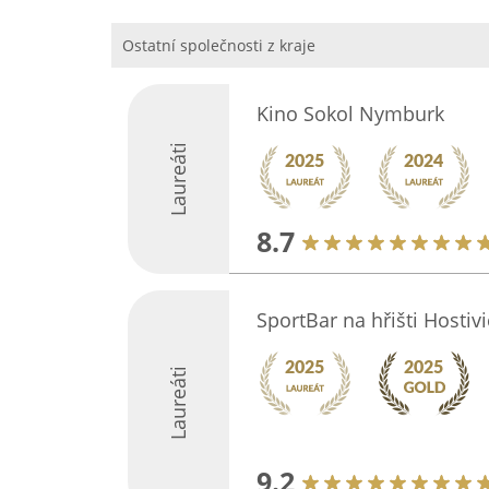
Ostatní společnosti z kraje
Kino Sokol Nymburk
Laureáti
8.7
SportBar na hřišti Hostiv
Laureáti
9.2