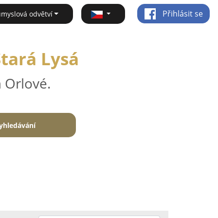
Přihlásit se
ůmyslová odvětví
Stará Lysá
 Orlové.
yhledávání