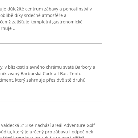
je důležité centrum zábavy a pohostinství v
í oblibě díky srdečné atmosféře a
ičemž zajišťuje kompletní gastronomické
rnuje ...
y, v blízkosti slavného chrámu svaté Barbory a
dnik zvaný Barborská Cocktail Bar. Tento
rtiment, který zahrnuje přes dvě stě druhů
Valdecká 213 se nachází areál Adventure Golf
ůdka, který je určený pro zábavu i odpočinek