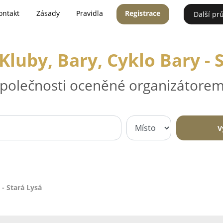
ontakt
Zásady
Pravidla
Registrace
Další pr
luby, Bary, Cyklo Bary - 
 společnosti oceněné organizátorem
V
 - Stará Lysá