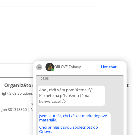
ORLOVÉ Zábavy
Live chat
09:58
Organizátor hlasování
Plebiscyt
Kontakt
Ahoj, rádi Vám pomůžeme! 🙂
right Side Solutions sp. z o. o. sp. k.
Vítězové
Kontakt
Klikněte na příslušnou téma
ul. Ruska 22
Seznam
konverzace! 🙂
Wrocław 50-079
všech
egon 381313360 | NIP 8943132676
laureátů
Zásady
Jsem laureát, chci získat marketingové
materiály.
Pravidla
Zásady
Chci přihlásit svou společnost do
Orlové.
ochrany