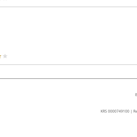
B
KRS 0000749100 | R