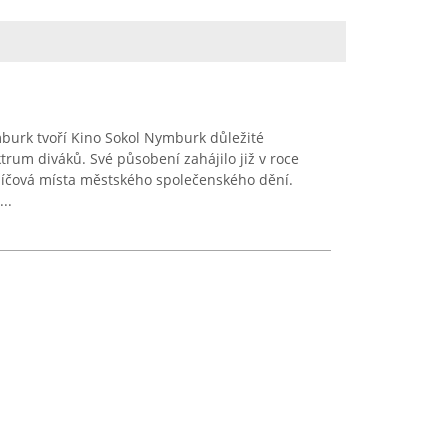
urk tvoří Kino Sokol Nymburk důležité
trum diváků. Své působení zahájilo již v roce
klíčová místa městského společenského dění.
..