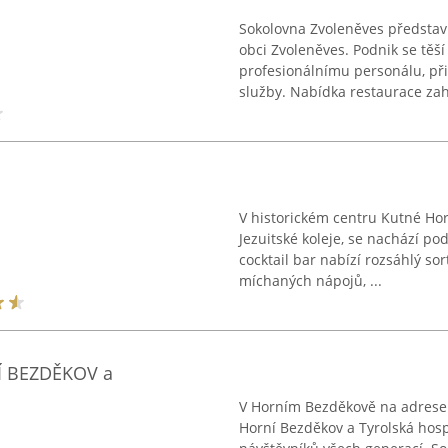
Sokolovna Zvoleněves představu
obci Zvoleněves. Podnik se těš
profesionálnímu personálu, př
služby. Nabídka restaurace zah
V historickém centru Kutné Hor
Jezuitské koleje, se nachází po
cocktail bar nabízí rozsáhlý so
míchaných nápojů, ...
 BEZDĚKOV a
V Horním Bezděkově na adrese 
Horní Bezděkov a Tyrolská hosp