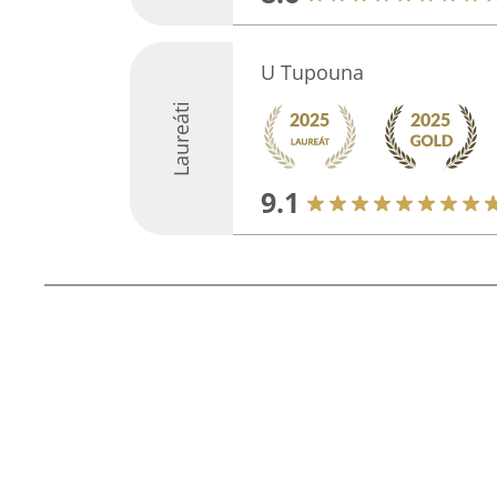
U Tupouna
Laureáti
9.1