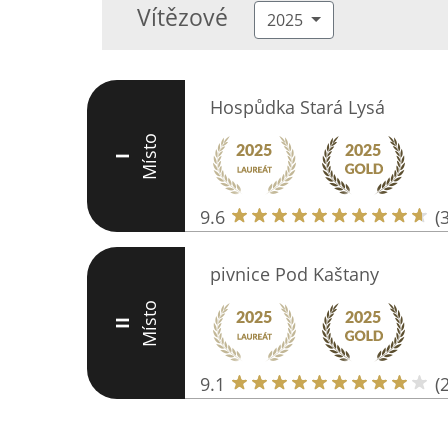
Vítězové
2025
Hospůdka Stará Lysá
Místo
I
9.6
(
pivnice Pod Kaštany
Místo
II
9.1
(