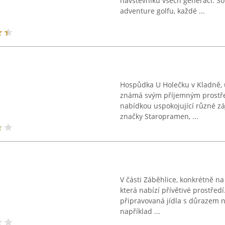
návštěvníků všech generací. So
adventure golfu, každé ...
Hospůdka U Holečku v Kladně, 
známá svým příjemným prostřed
nabídkou uspokojující různé zá
značky Staropramen, ...
V části Záběhlice, konkrétně na
která nabízí přívětivé prostředí
připravovaná jídla s důrazem na
například ...