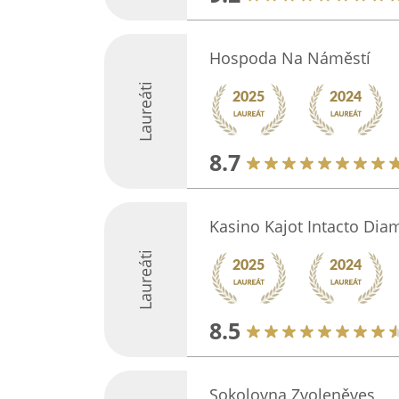
Hospoda Na Náměstí
Laureáti
8.7
Kasino Kajot Intacto Dia
Laureáti
8.5
Sokolovna Zvoleněves