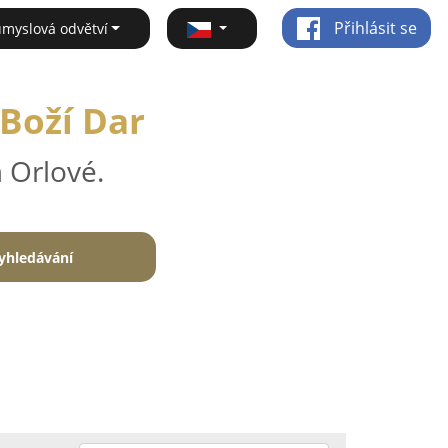
Přihlásit se
ůmyslová odvětví
 Boží Dar
 Orlové.
yhledávání