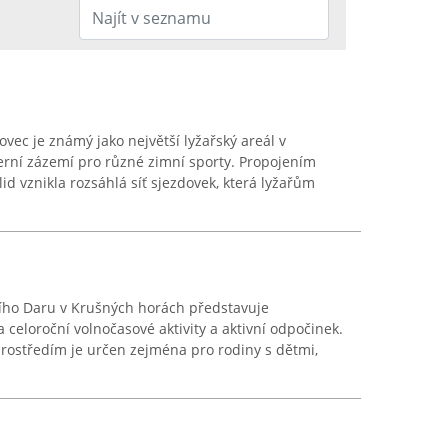
novec je známý jako největší lyžařský areál v
rní zázemí pro různé zimní sporty. Propojením
lid vznikla rozsáhlá síť sjezdovek, která lyžařům
ožího Daru v Krušných horách představuje
celoroční volnočasové aktivity a aktivní odpočinek.
ostředím je určen zejména pro rodiny s dětmi,