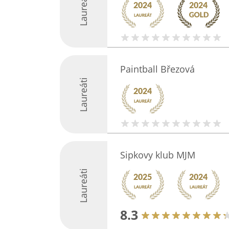
Laureáti
Paintball Březová
Laureáti
Sipkovy klub MJM
Laureáti
8.3