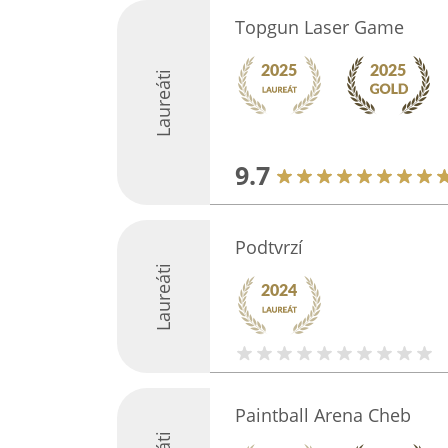
Topgun Laser Game
Laureáti
9.7
Podtvrzí
Laureáti
Paintball Arena Cheb