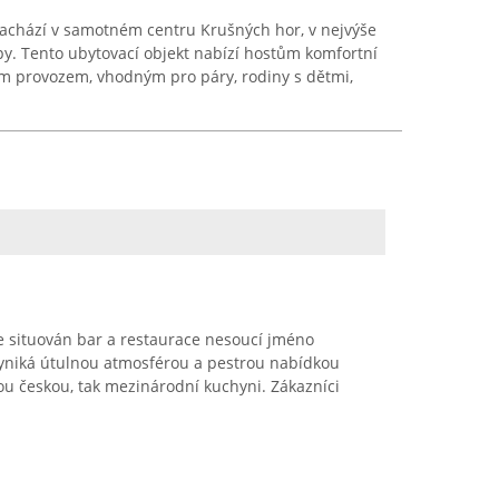
nachází v samotném centru Krušných hor, v nejvýše
y. Tento ubytovací objekt nabízí hostům komfortní
ním provozem, vhodným pro páry, rodiny s dětmi,
je situován bar a restaurace nesoucí jméno
vyniká útulnou atmosférou a pestrou nabídkou
ckou českou, tak mezinárodní kuchyni. Zákazníci