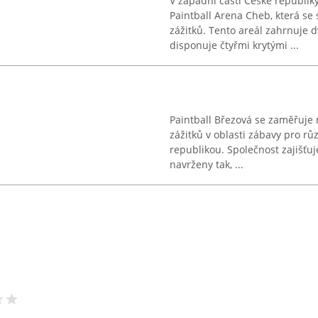
V západní části České republik
Paintball Arena Cheb, která se
zážitků. Tento areál zahrnuje d
disponuje čtyřmi krytými ...
Paintball Březová se zaměřuje
zážitků v oblasti zábavy pro rů
republikou. Společnost zajišťuj
navrženy tak, ...