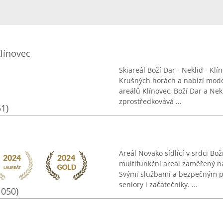
Klínovec
Skiareál Boží Dar - Neklid - Klí
Krušných horách a nabízí mode
areálů Klínovec, Boží Dar a Nek
zprostředkovává ...
51)
Areál Novako sídlící v srdci B
multifunkční areál zaměřený na 
Svými službami a bezpečným pr
seniory i začátečníky. ...
1050)