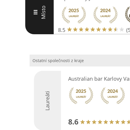
Místo
III
8.5
(
Ostatní společnosti z kraje
Australian bar Karlovy Va
Laureáti
8.6