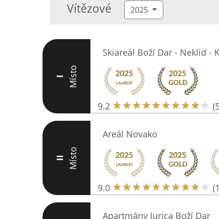
Vítězové
2025
Skiareál Boží Dar - Neklid - 
Místo
I
9.2
(
Areál Novako
Místo
II
9.0
(
Apartmány Jurica Boží Dar