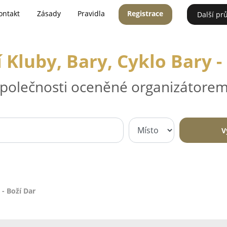
ontakt
Zásady
Pravidla
Registrace
Další pr
Kluby, Bary, Cyklo Bary -
 společnosti oceněné organizátorem
V
 - Boží Dar