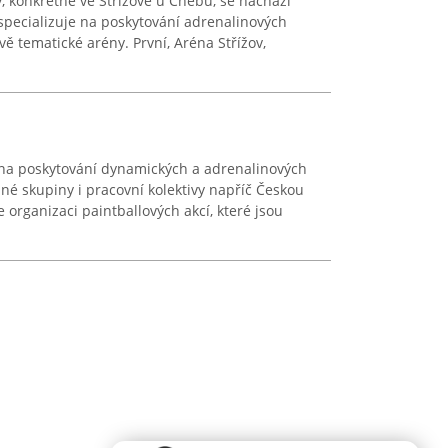
y, konkrétně ve Střížově u Chebu, se nachází
 specializuje na poskytování adrenalinových
vě tematické arény. První, Aréna Střížov,
 na poskytování dynamických a adrenalinových
zné skupiny i pracovní kolektivy napříč Českou
e organizaci paintballových akcí, které jsou