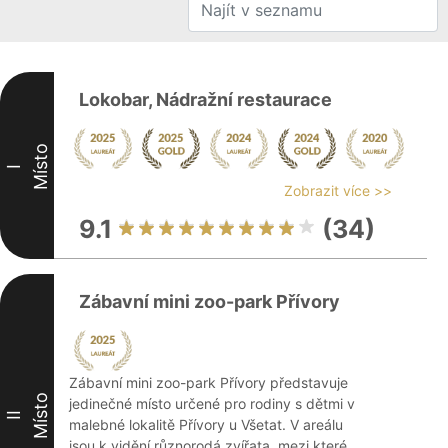
Lokobar, Nádražní restaurace
Místo
I
Zobrazit více >>
9.1
(34)
Zábavní mini zoo-park Přívory
Zábavní mini zoo-park Přívory představuje
Místo
jedinečné místo určené pro rodiny s dětmi v
II
malebné lokalitě Přívory u Všetat. V areálu
jsou k vidění různorodá zvířata, mezi které