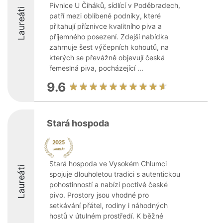
Pivnice U Čiháků, sídlící v Poděbradech,
Laureáti
patří mezi oblíbené podniky, které
přitahují příznivce kvalitního piva a
příjemného posezení. Zdejší nabídka
zahrnuje šest výčepních kohoutů, na
kterých se převážně objevují česká
řemeslná piva, pocházející ...
9.6
Stará hospoda
Stará hospoda ve Vysokém Chlumci
Laureáti
spojuje dlouholetou tradici s autentickou
pohostinností a nabízí poctivé české
pivo. Prostory jsou vhodné pro
setkávání přátel, rodiny i náhodných
hostů v útulném prostředí. K běžné