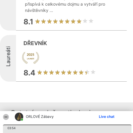
přispívá k celkovému dojmu a vytváří pro
návštěvníky ...
8.1
DŘEVNÍK
Laureáti
8.4
Ostatní společnosti z kraje
ORLOVÉ Zábavy
Live chat
03:54
Organizátor hlasování
Plebiscyt
Kontakt