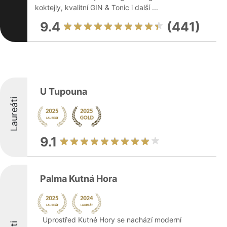
koktejly, kvalitní GIN & Tonic i další ...
9.4
(441)
U Tupouna
Laureáti
9.1
Palma Kutná Hora
Uprostřed Kutné Hory se nachází moderní