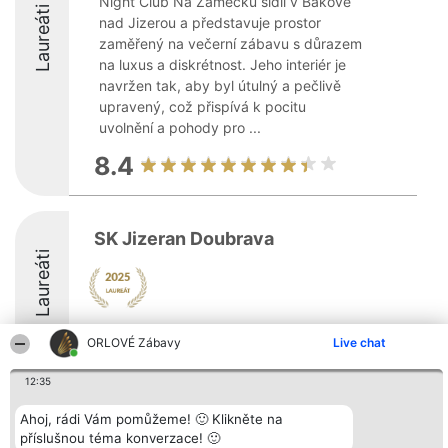
Night Club Na Zámečku sídlí v Bakově
Laureáti
nad Jizerou a představuje prostor
zaměřený na večerní zábavu s důrazem
na luxus a diskrétnost. Jeho interiér je
navržen tak, aby byl útulný a pečlivě
upravený, což přispívá k pocitu
uvolnění a pohody pro ...
8.4
SK Jizeran Doubrava
Laureáti
8.4
ORLOVÉ Zábavy
Live chat
12:35
Organizátor hlasování
Plebiscyt
Kontakt
Ahoj, rádi Vám pomůžeme! 🙂 Klikněte na
Bright Side Solutions sp. z o.
Vítězové
Kontakt
příslušnou téma konverzace! 🙂
o. sp. k.
Seznam všech