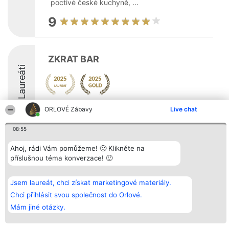
poctivé české kuchyně, ...
9
ZKRAT BAR
Laureáti
9.3
ORLOVÉ Zábavy
Live chat
08:55
Organizátor hlasování
Plebiscyt
Kontakt
Ahoj, rádi Vám pomůžeme! 🙂 Klikněte na
Bright Side Solutions sp. z o.
Vítězové
Kontakt
příslušnou téma konverzace! 🙂
o. sp. k.
Seznam všech
ul. Ruska 22
laureátů
Wrocław 50-079
Zásady
Jsem laureát, chci získat marketingové materiály.
KRS 0000749100 | Regon
Pravidla
381313360 | NIP 8943132676
Zásady
Chci přihlásit svou společnost do Orlové.
ochrany
Mám jiné otázky.
osobních údajů