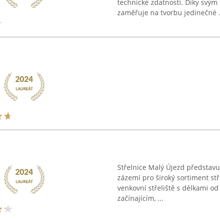
technické zdatnosti. Díky svý
zaměřuje na tvorbu jedinečné .
Střelnice Malý Újezd představuj
zázemí pro široký sortiment stře
venkovní střeliště s délkami o
začínajícím, ...