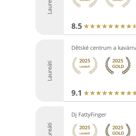
Laureáti
8.5
Dětské centrum a kavárna
Laureáti
9.1
Dj FattyFinger
Laureáti