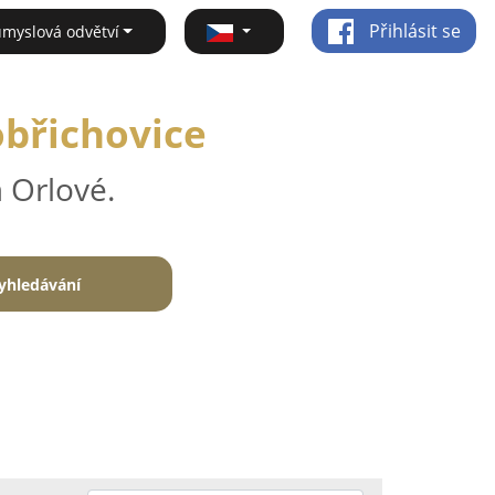
Přihlásit se
ůmyslová odvětví
obřichovice
 Orlové.
yhledávání