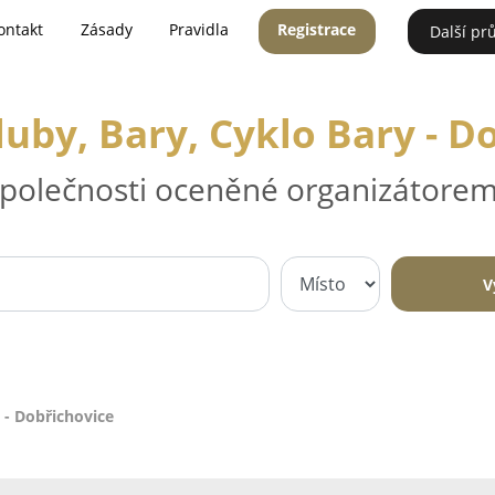
ontakt
Zásady
Pravidla
Registrace
Další pr
uby, Bary, Cyklo Bary - D
 společnosti oceněné organizátorem
V
 - Dobřichovice