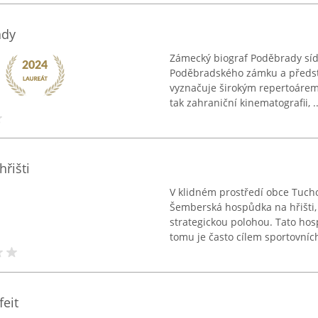
ady
Zámecký biograf Poděbrady síd
Poděbradského zámku a předst
vyznačuje širokým repertoárem f
tak zahraniční kinematografii, ..
řišti
V klidném prostředí obce Tuch
Šemberská hospůdka na hřišti,
strategickou polohou. Tato hosp
tomu je často cílem sportovních
eit