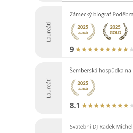
Zámecký biograf Poděbr
Laureáti
9
Šemberská hospůdka na h
Laureáti
8.1
Svatební DJ Radek Michelf