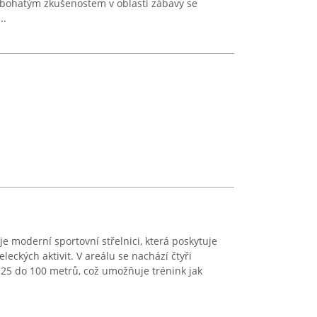
m bohatým zkušenostem v oblasti zábavy se
..
e moderní sportovní střelnici, která poskytuje
leckých aktivit. V areálu se nachází čtyři
d 25 do 100 metrů, což umožňuje trénink jak