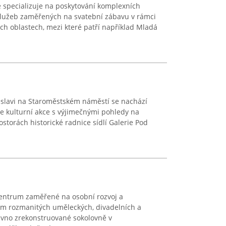
e specializuje na poskytování komplexních
lužeb zaměřených na svatební zábavu v rámci
ých oblastech, mezi které patří například Mladá
slavi na Staroměstském náměstí se nachází
je kulturní akce s výjimečnými pohledy na
storách historické radnice sídlí Galerie Pod
centrum zaměřené na osobní rozvoj a
vím rozmanitých uměleckých, divadelních a
dávno zrekonstruované sokolovně v