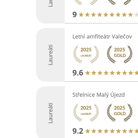
9
Letní amfiteátr Valečov
Laureáti
9.6
Střelnice Malý Újezd
Laureáti
9.2