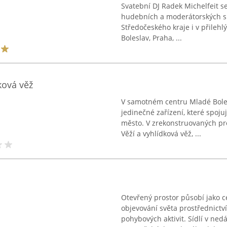
Svatební DJ Radek Michelfeit s
hudebních a moderátorských s
Středočeského kraje i v přilehl
Boleslav, Praha, ...
ková věž
V samotném centru Mladé Bole
jedinečné zařízení, které spoju
město. V zrekonstruovaných pro
Věží a vyhlídková věž, ...
Otevřený prostor působí jako 
objevování světa prostřednict
pohybových aktivit. Sídlí v ne