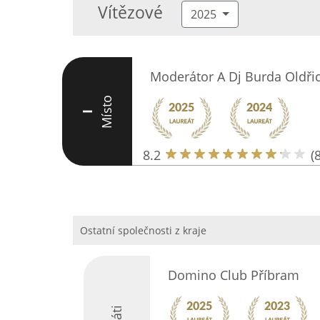
Vítězové
2025
Moderátor A Dj Burda Oldři
Místo
I
8.2
(8
Ostatní společnosti z kraje
Domino Club Příbram