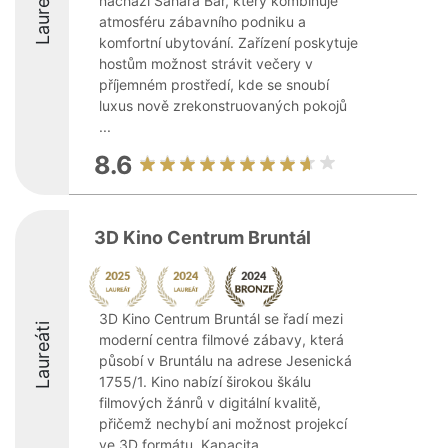
Laureáti
nachází Sahara Bar, který kombinuje
atmosféru zábavního podniku a
komfortní ubytování. Zařízení poskytuje
hostům možnost strávit večery v
příjemném prostředí, kde se snoubí
luxus nově zrekonstruovaných pokojů
...
8.6
3D Kino Centrum Bruntál
3D Kino Centrum Bruntál se řadí mezi
Laureáti
moderní centra filmové zábavy, která
působí v Bruntálu na adrese Jesenická
1755/1. Kino nabízí širokou škálu
filmových žánrů v digitální kvalitě,
přičemž nechybí ani možnost projekcí
ve 3D formátu. Kapacita ...