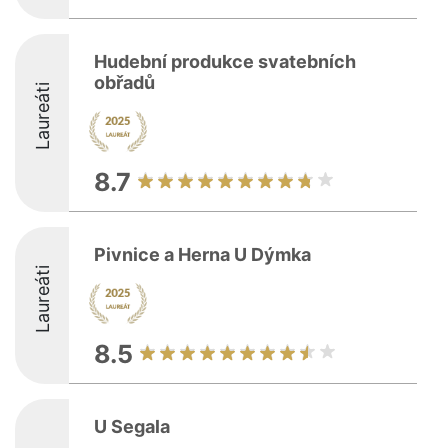
Hudební produkce svatebních
obřadů
Laureáti
8.7
Pivnice a Herna U Dýmka
Laureáti
8.5
U Segala