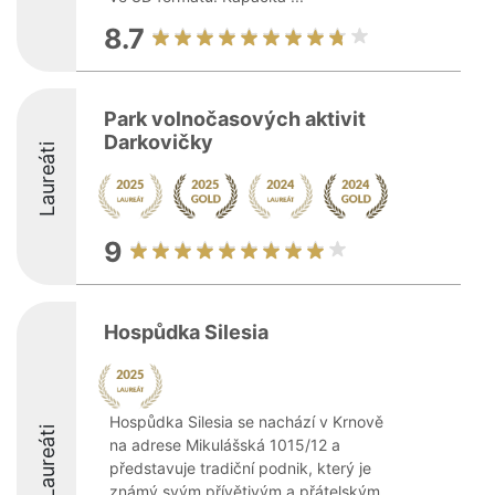
8.7
Park volnočasových aktivit
Darkovičky
Laureáti
9
Hospůdka Silesia
Hospůdka Silesia se nachází v Krnově
Laureáti
na adrese Mikulášská 1015/12 a
představuje tradiční podnik, který je
známý svým přívětivým a přátelským