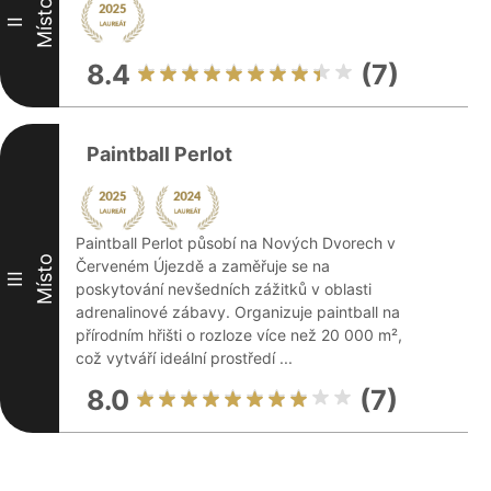
Místo
II
8.4
(7)
Paintball Perlot
Paintball Perlot působí na Nových Dvorech v
Místo
Červeném Újezdě a zaměřuje se na
III
poskytování nevšedních zážitků v oblasti
adrenalinové zábavy. Organizuje paintball na
přírodním hřišti o rozloze více než 20 000 m²,
což vytváří ideální prostředí ...
8.0
(7)