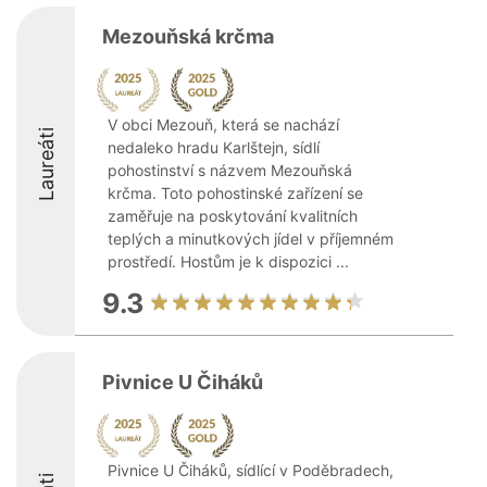
Mezouňská krčma
V obci Mezouň, která se nachází
Laureáti
nedaleko hradu Karlštejn, sídlí
pohostinství s názvem Mezouňská
krčma. Toto pohostinské zařízení se
zaměřuje na poskytování kvalitních
teplých a minutkových jídel v příjemném
prostředí. Hostům je k dispozici ...
9.3
Pivnice U Čiháků
Pivnice U Čiháků, sídlící v Poděbradech,