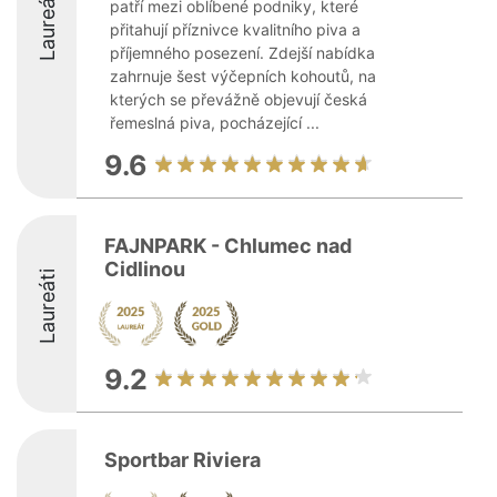
Laureáti
patří mezi oblíbené podniky, které
přitahují příznivce kvalitního piva a
příjemného posezení. Zdejší nabídka
zahrnuje šest výčepních kohoutů, na
kterých se převážně objevují česká
řemeslná piva, pocházející ...
9.6
FAJNPARK - Chlumec nad
Cidlinou
Laureáti
9.2
Sportbar Riviera