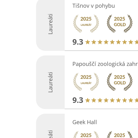
Tišnov v pohybu
Laureáti
9.3
Papouščí zoologická zah
Laureáti
9.3
Geek Hall