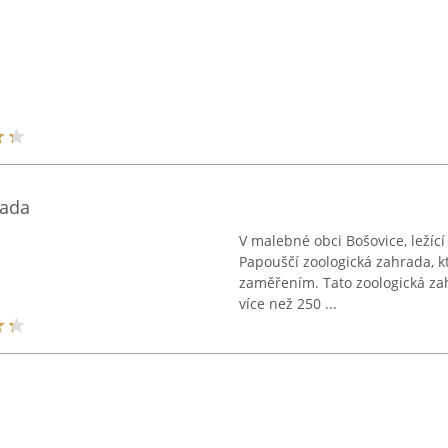
rada
V malebné obci Bošovice, ležící
Papouščí zoologická zahrada, k
zaměřením. Tato zoologická za
více než 250 ...