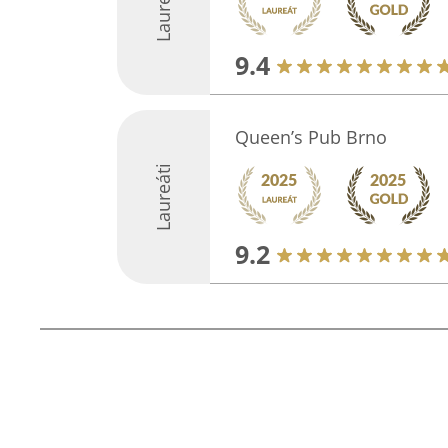
Laureáti
9.4
Queen’s Pub Brno
Laureáti
9.2