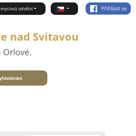
Přihlásit se
ůmyslová odvětví
ce nad Svitavou
 Orlové.
yhledávání