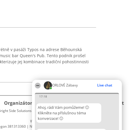
rétně v pasáži Typos na adrese Běhounská
ý music bar Queen's Pub. Tento podnik prošel
terizuje jej kombinace tradiční pohostinnosti
ORLOVÉ Zábavy
Live chat
17:18
Organizátor hlasování
Plebiscyt
Kontakt
Ahoj, rádi Vám pomůžeme! 🙂
right Side Solutions sp. z o. o. sp. k.
Vítězové
Kontakt
Klikněte na příslušnou téma
ul. Ruska 22
Seznam
konverzace! 🙂
Wrocław 50-079
všech
egon 381313360 | NIP 8943132676
laureátů