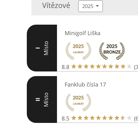
Vítězové
2025
Minigolf Liška
Místo
I
8.8
(
Fanklub čísla 17
Místo
II
8.5
(6