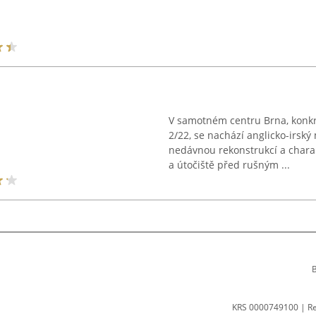
V samotném centru Brna, konk
2/22, se nachází anglicko-irsk
nedávnou rekonstrukcí a charak
a útočiště před rušným ...
B
KRS 0000749100 | R