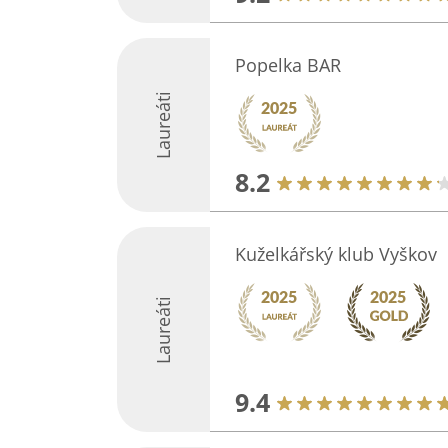
Popelka BAR
Laureáti
8.2
Kuželkářský klub Vyškov
Laureáti
9.4