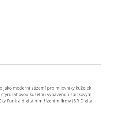
e jako moderní zázemí pro milovníky kuželek
e čtyřdráhovou kuželnu vybavenou špičkovými
 Funk a digitálním řízením firmy J&R Digital,