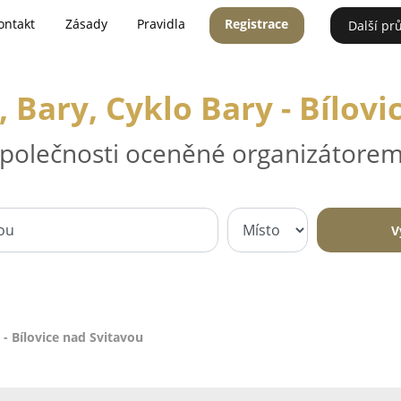
ontakt
Zásady
Pravidla
Registrace
Další pr
 Bary, Cyklo Bary - Bílovi
 společnosti oceněné organizátorem
V
- Bílovice nad Svitavou