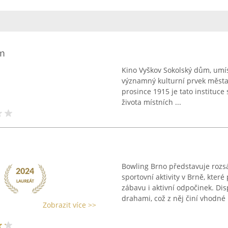
ům
Kino Vyškov Sokolský dům, umís
významný kulturní prvek města 
prosince 1915 je tato instituce
života místních ...
Bowling Brno představuje roz
sportovní aktivity v Brně, kter
zábavu i aktivní odpočinek. D
drahami, což z něj činí vhodné .
Zobrazit více >>