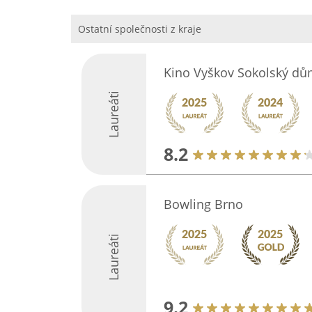
Ostatní společnosti z kraje
Kino Vyškov Sokolský d
Laureáti
8.2
Bowling Brno
Laureáti
9.2