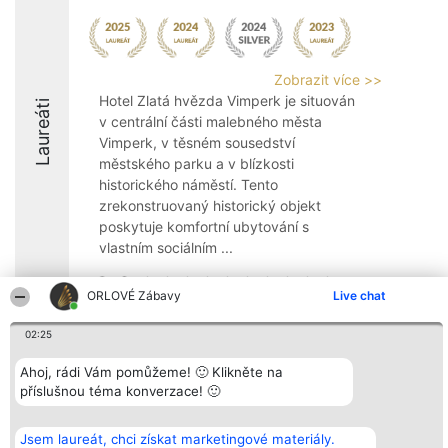
Zobrazit více >>
Hotel Zlatá hvězda Vimperk je situován
Laureáti
v centrální části malebného města
Vimperk, v těsném sousedství
městského parku a v blízkosti
historického náměstí. Tento
zrekonstruovaný historický objekt
poskytuje komfortní ubytování s
vlastním sociálním ...
8.6
ORLOVÉ Zábavy
Live chat
02:25
Organizátor hlasování
Plebiscyt
Kontakt
Bright Side Solutions sp. z o.
Ahoj, rádi Vám pomůžeme! 🙂 Klikněte na
Vítězové
Kontakt
o. sp. k.
Seznam všech
příslušnou téma konverzace! 🙂
ul. Ruska 22
laureátů
Wrocław 50-079
Zásady
KRS 0000749100 | Regon
Pravidla
Jsem laureát, chci získat marketingové materiály.
381313360 | NIP 8943132676
Zásady