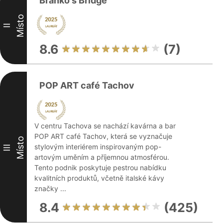
Branko's Bridge
Místo
II
8.6
(7)
POP ART café Tachov
V centru Tachova se nachází kavárna a bar
POP ART café Tachov, která se vyznačuje
Místo
stylovým interiérem inspirovaným pop-
III
artovým uměním a příjemnou atmosférou.
Tento podnik poskytuje pestrou nabídku
kvalitních produktů, včetně italské kávy
značky ...
8.4
(425)