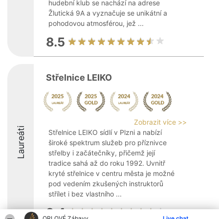
hudební klub se nachází na adrese
Žlutická 9A a vyznačuje se unikátní a
pohodovou atmosférou, jež ...
8.5
Střelnice LEIKO
Zobrazit více >>
Laureáti
Střelnice LEIKO sídlí v Plzni a nabízí
široké spektrum služeb pro příznivce
střelby i začátečníky, přičemž její
tradice sahá až do roku 1992. Uvnitř
kryté střelnice v centru města je možné
pod vedením zkušených instruktorů
střílet i bez vlastního ...
9.4
ORLOVÉ Zábavy
Live chat