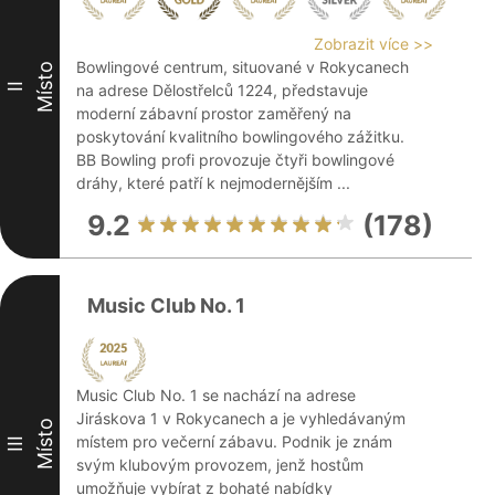
Zobrazit více >>
Bowlingové centrum, situované v Rokycanech
Místo
II
na adrese Dělostřelců 1224, představuje
moderní zábavní prostor zaměřený na
poskytování kvalitního bowlingového zážitku.
BB Bowling profi provozuje čtyři bowlingové
dráhy, které patří k nejmodernějším ...
9.2
(178)
Music Club No. 1
Music Club No. 1 se nachází na adrese
Jiráskova 1 v Rokycanech a je vyhledávaným
Místo
místem pro večerní zábavu. Podnik je znám
III
svým klubovým provozem, jenž hostům
umožňuje vybírat z bohaté nabídky