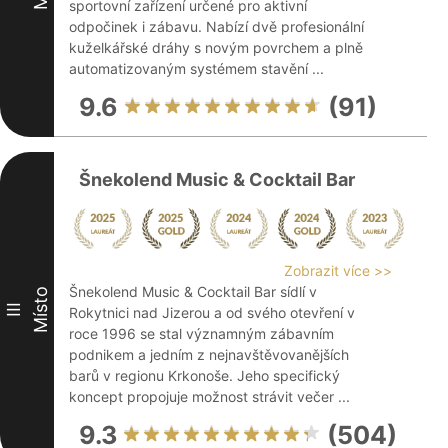
sportovní zařízení určené pro aktivní
odpočinek i zábavu. Nabízí dvě profesionální
kuželkářské dráhy s novým povrchem a plně
automatizovaným systémem stavění ...
9.6
(91)
Šnekolend Music & Cocktail Bar
Zobrazit více >>
Šnekolend Music & Cocktail Bar sídlí v
Místo
III
Rokytnici nad Jizerou a od svého otevření v
roce 1996 se stal významným zábavním
podnikem a jedním z nejnavštěvovanějších
barů v regionu Krkonoše. Jeho specifický
koncept propojuje možnost strávit večer ...
9.3
(504)