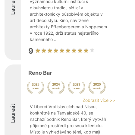
Laureáti
významnou kulturní instituci s
dlouholetou tradicí, sídlící v
architektonicky působivém objektu v
art deco stylu. Kino, navržené
architekty Effenbergerem a Noppesem
v roce 1922, drží status nejstaršího
kamenného ...
9
Reno Bar
Zobrazit více >>
Laureáti
V Liberci-Vratislavicích nad Nisou,
konkrétně na Tanvaldské 40, se
nachází podnik Reno Bar, který vytváří
příjemné prostředí pro svou klientelu.
Místo je vyhledáváno těmi, kdo mají