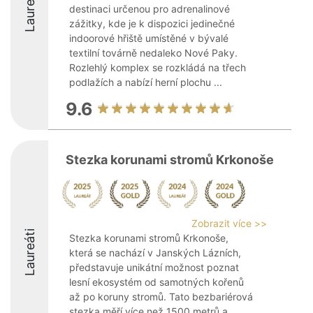
Laureáti
destinaci určenou pro adrenalinové
zážitky, kde je k dispozici jedinečné
indoorové hřiště umístěné v bývalé
textilní továrně nedaleko Nové Paky.
Rozlehlý komplex se rozkládá na třech
podlažích a nabízí herní plochu ...
9.6
Stezka korunami stromů Krkonoše
Zobrazit více >>
Laureáti
Stezka korunami stromů Krkonoše,
která se nachází v Janských Lázních,
představuje unikátní možnost poznat
lesní ekosystém od samotných kořenů
až po koruny stromů. Tato bezbariérová
stezka měří více než 1500 metrů a