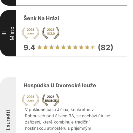
Šenk Na Hrázi
Místo
III
9.4
(82)
Hospůdka U Dvorecké louže
V poklidné části Jičína, konkrétně v
Laureáti
Robousích pod číslem 33, se nachází útulné
zařízení, které kombinuje tradiční
hostinskou atmosféru s příjemným