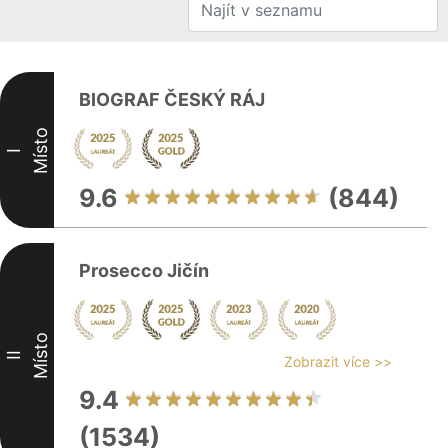
BIOGRAF ČESKÝ RÁJ
Místo
I
9.6
(844)
Prosecco Jičín
Místo
II
Zobrazit více >>
9.4
(1534)