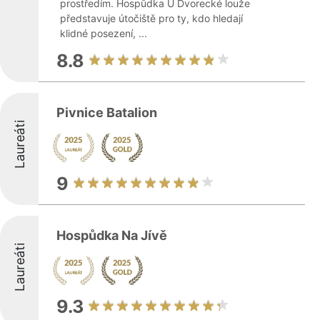
prostředím. Hospůdka U Dvorecké louže
představuje útočiště pro ty, kdo hledají
klidné posezení, ...
8.8
Pivnice Batalion
Laureáti
9
Hospůdka Na Jívě
Laureáti
9.3