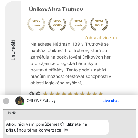
Úniková hra Trutnov
Zobrazit více >>
Laureáti
Na adrese Nádražní 189 v Trutnově se
nachází Úniková hra Trutnov, která se
zaměřuje na poskytování únikových her
pro zájemce o logické hádanky a
poutavé příběhy. Tento podnik nabízí
hráčům možnost otestovat schopnosti v
oblasti logického myšlení, ...
9.6
ORLOVÉ Zábavy
Live chat
10:46
Organizátor hlasování
Plebiscyt
Kontakt
Bright Side Solutions sp. z o.
Vítězové
Kontakt
Ahoj, rádi Vám pomůžeme! 🙂 Klikněte na
o. sp. k.
Seznam všech
příslušnou téma konverzace! 🙂
ul. Ruska 22
laureátů
Wrocław 50-079
Zásady