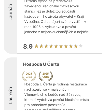
Hitrádio Vysočina představuje
Laureáti
zavedenou regionální rozhlasovou
stanici, jež je důležitou součástí
každodenního života obyvatel v Kraji
Vysočina. Od zahájení svého vysílání v
roce 1995 si vybudovala pověst
jednoho z nejposlouchanějších a nejdéle
...
8.9
Hospoda U Čerta
Hospoda U Čerta je rodinná restaurace
Laureáti
nacházející se v malebných
Vilémovicích u Ledče nad Sázavou,
která si vydobyla pověst ideálního místa
pro pohodové posezení a
gastronomické zážitky. V tomto