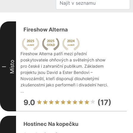
Fireshow Alterna
Fireshow Alterna patří mezi přední
poskytovatele ohňových a světelných show
Místo
pro české i zahraniční publikum. Základem
I
projektu jsou David a Ester Bendovi –
Novozámští, kteří disponují dlouholetými
zkušenostmi jako performeři i divadelní herci.
...
9.0
(17)
Hostinec Na kopečku