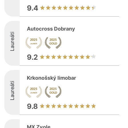
9.4
Autocross Dobrany
Laureáti
9.2
Krkonošský limobar
Laureáti
9.8
MX Zvole