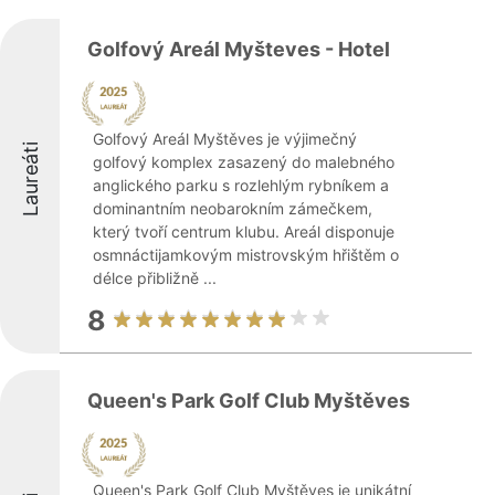
Golfový Areál Myšteves - Hotel
Golfový Areál Myštěves je výjimečný
Laureáti
golfový komplex zasazený do malebného
anglického parku s rozlehlým rybníkem a
dominantním neobarokním zámečkem,
který tvoří centrum klubu. Areál disponuje
osmnáctijamkovým mistrovským hřištěm o
délce přibližně ...
8
Queen's Park Golf Club Myštěves
Queen's Park Golf Club Myštěves je unikátní