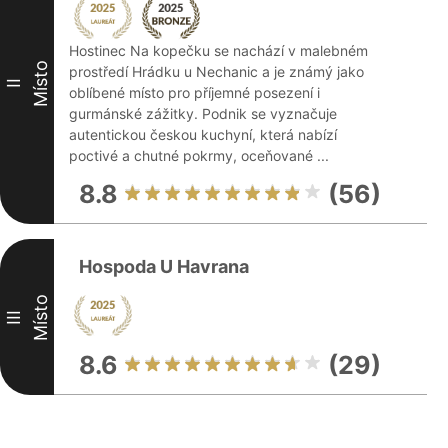
Hostinec Na kopečku se nachází v malebném
Místo
prostředí Hrádku u Nechanic a je známý jako
II
oblíbené místo pro příjemné posezení i
gurmánské zážitky. Podnik se vyznačuje
autentickou českou kuchyní, která nabízí
poctivé a chutné pokrmy, oceňované ...
8.8
(56)
Hospoda U Havrana
Místo
III
8.6
(29)