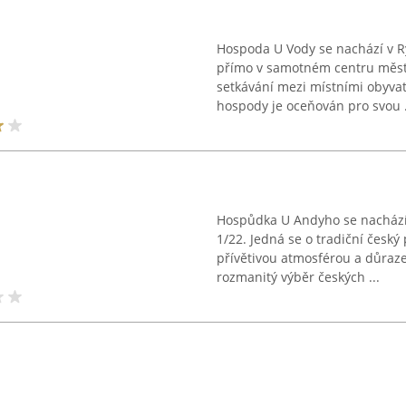
Hospoda U Vody se nachází v 
přímo v samotném centru města
setkávání mezi místními obyvatel
hospody je oceňován pro svou .
Hospůdka U Andyho se nachází
1/22. Jedná se o tradiční český
přívětivou atmosférou a důraze
rozmanitý výběr českých ...