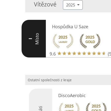
Vítězové
2025
Hospůdka U Saze
Místo
I
9.6
(
Ostatní společnosti z kraje
DiscoAerobic