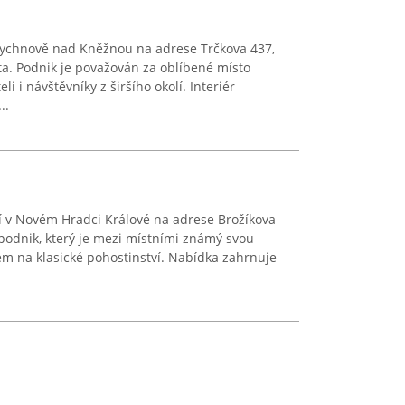
Rychnově nad Kněžnou na adrese Trčkova 437,
. Podnik je považován za oblíbené místo
i i návštěvníky z širšího okolí. Interiér
..
 v Novém Hradci Králové na adrese Brožíkova
 podnik, který je mezi místními známý svou
m na klasické pohostinství. Nabídka zahrnuje