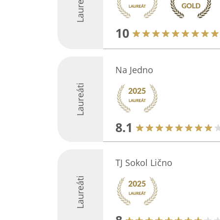
Laureáti
10
Na Jedno
Laureáti
8.1
TJ Sokol Lično
Laureáti