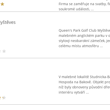
Firma se zaměřuje na svatby, fi
soukromé události, ...
Myštěves
Queen's Park Golf Club Myštěves
malebném anglickém parku v o
stylový neobarokní zámeček, je
celému místu atmosféru ...
V malebné lokalitě Studnicka-B
Hospoda na Bakově. Objekt pro
níž byly obnoveny původní dřev
interiéru vytváří ...