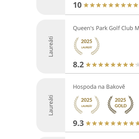
10
Queen's Park Golf Club 
Laureáti
8.2
Hospoda na Bakově
Laureáti
9.3