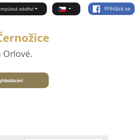
Přihlásit se
ůmyslová odvětví
Černožice
 Orlové.
yhledávání