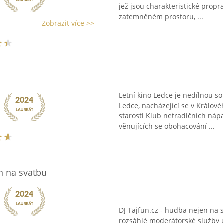
jež jsou charakteristické propr
zatemněném prostoru, ...
Zobrazit více >>
Letní kino Ledce je nedílnou s
Ledce, nacházející se v Králov
starosti Klub netradičních náp
věnujících se obohacování ...
n na svatbu
DJ Tajfun.cz - hudba nejen na 
rozsáhlé moderátorské služby 