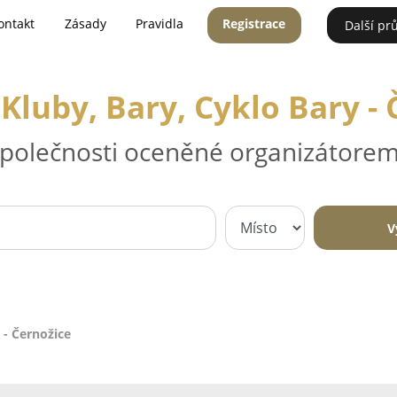
ontakt
Zásady
Pravidla
Registrace
Další pr
Kluby, Bary, Cyklo Bary - 
 společnosti oceněné organizátorem
V
 - Černožice