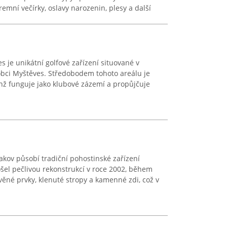
remní večírky, oslavy narozenin, plesy a další
 je unikátní golfové zařízení situované v
bci Myštěves. Středobodem tohoto areálu je
nž funguje jako klubové zázemí a propůjčuje
akov působí tradiční pohostinské zařízení
šel pečlivou rekonstrukcí v roce 2002, během
ěné prvky, klenuté stropy a kamenné zdi, což v