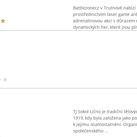
Battlezonecz v Trutnově nabízí 
prostřednictvím laser game aré
adrenalinovou akci s důrazem na
dynamických her, které jsou pln
TJ Sokol Lično je tradiční tělov
1919, kdy byla založena jako p
k jejímu osamostatnění. Organi
společenského ...