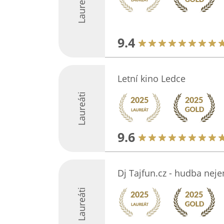
Laureáti
9.4
Letní kino Ledce
Laureáti
9.6
Dj Tajfun.cz - hudba neje
Laureáti