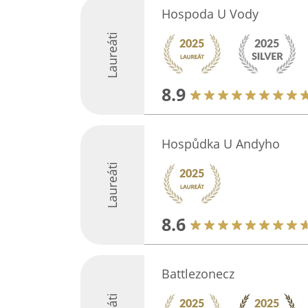
Hospoda U Vody
Laureáti
8.9
Hospůdka U Andyho
Laureáti
8.6
Battlezonecz