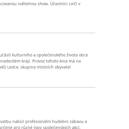
acovanou světelnou show. Účastníci cvičí v
oučástí kulturního a společenského života obce
éhradeckém kraji. Provoz tohoto kina má na
adů Ledce, skupina místních obyvatel
svatbu nabízí profesionální hudební zábavu a
určené pro různé typy společenských akcí.